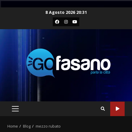
Skip
8 Agosto 2026 20:31
to
Facebook
Instagram
Youtube
content
PRIMARY
MENU
Home
Blog
mezzo rubato