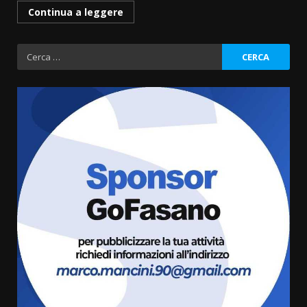
Continua a leggere
Ricerca
per:
Politiche Giovanili e Mobilità
Sostenibile: premiati gli studenti
universitari del bando “La strada
giusta”
3
8 Agosto 2026 07:15
“I Contestatori: Musica di
Rivoluzione”: nuovo
appuntamento con “Fasano in