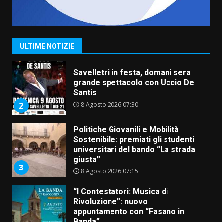
La Banda Città di Fasano apre
ufficialmente la Festa di
Savelletri
8 Agosto 2026 11:00
1
ULTIME NOTIZIE
Savelletri in festa, domani sera
grande spettacolo con Uccio De
Santis
8 Agosto 2026 07:30
2
Politiche Giovanili e Mobilità
Sostenibile: premiati gli studenti
universitari del bando “La strada
giusta”
3
8 Agosto 2026 07:15
“I Contestatori: Musica di
Rivoluzione”: nuovo
appuntamento con “Fasano in
Banda”