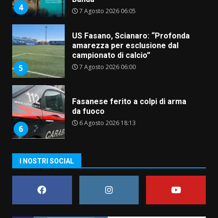
4
7 Agosto 2026 06:05
US Fasano, Scianaro: “Profonda
amarezza per esclusione dal
campionato di calcio”
7 Agosto 2026 06:00
5
Fasanese ferito a colpi di arma
da fuoco
6 Agosto 2026 18:13
6
Carta d’identità: continua il piano
I NOSTRI SOCIAL
di aperture straordinarie del
Comune di Fasano
6 Agosto 2026 14:16
7