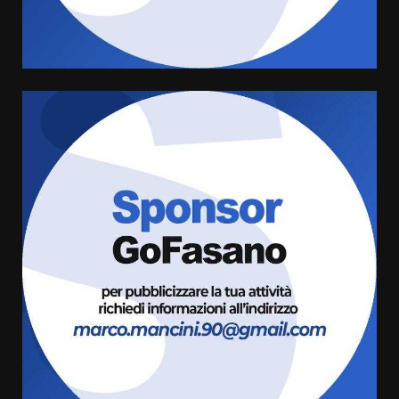
Banda”
4
7 Agosto 2026 06:05
US Fasano, Scianaro: “Profonda
amarezza per esclusione dal
campionato di calcio”
7 Agosto 2026 06:00
5
Fasanese ferito a colpi di arma
da fuoco
6 Agosto 2026 18:13
6
Carta d’identità: continua il piano
di aperture straordinarie del
Comune di Fasano
6 Agosto 2026 14:16
7