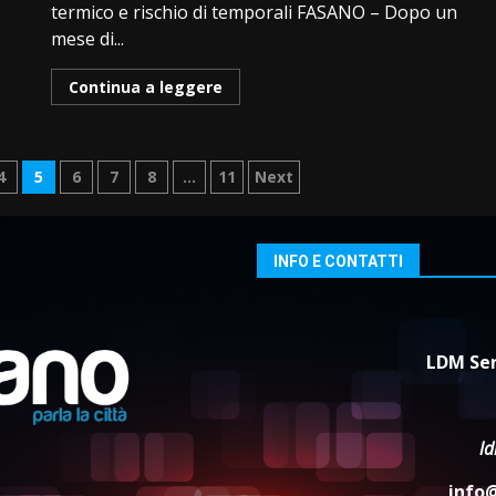
termico e rischio di temporali FASANO – Dopo un
mese di...
Continua a leggere
4
5
6
7
8
…
11
Next
INFO E CONTATTI
LDM Ser
l
info