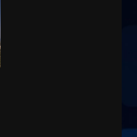
Cura dei beni comuni e
cittadinanza attiva: online
l’avviso per la gestione
condivisa della Villetta di
3
Laureto
6 Agosto 2026 06:20
La magia del Minareto e la
prima assoluta de “L’Albergo
Belvedere. Il rapimento”
6 Agosto 2026 06:15
4
Serie D, l’Us Fasano è
escluso dal campionato
5 Agosto 2026 17:30
5