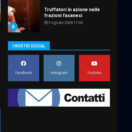
5 Agosto 2026 11:03
6
Residenti di Savelletri
scrivono al Prefetto: “Noi
cittadini di serie B”
5 Agosto 2026 06:15
I NOSTRI SOCIAL
7
Carta d’identità: continua il
piano di aperture
–
straordinarie del Comune di
Facebook
Instagram
Youtube
Fasano
1
6 Agosto 2026 14:16
Grazia Neglia, coordinatrice
cittadina di Fratelli d’Italia,
pronta a tornare in Consiglio
comunale
2
6 Agosto 2026 08:00