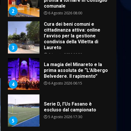
Cura dei beni comuni e
cittadinanza attiva: online
l’avviso per la gestione
condivisa della Villetta di
3
Laureto
6 Agosto 2026 06:20
La magia del Minareto e la
prima assoluta de “L’Albergo
Belvedere. Il rapimento”
6 Agosto 2026 06:15
4
Serie D, l’Us Fasano è
escluso dal campionato
5 Agosto 2026 17:30
5
Truffatori in azione nelle
frazioni fasanesi