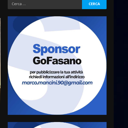
Ricerca
per:
Cura dei beni comuni e
cittadinanza attiva: online
l’avviso per la gestione
condivisa della Villetta di
3
Laureto
6 Agosto 2026 06:20
La magia del Minareto e la
prima assoluta de “L’Albergo
Belvedere. Il rapimento”
6 Agosto 2026 06:15
4
Serie D, l’Us Fasano è
escluso dal campionato
5 Agosto 2026 17:30
5
Truffatori in azione nelle