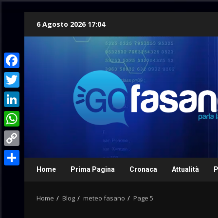
Skip
6 Agosto 2026 17:04
to
content
Facebook
Twitter
LinkedIn
WhatsApp
Copy
Link
Home
Prima Pagina
Cronaca
Attualità
P
Condividi
Home
Blog
meteo fasano
Page 5