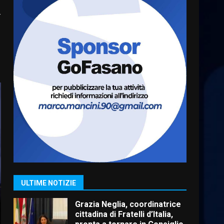
frazioni fasanesi
–
5 Agosto 2026 11:03
6
Residenti di Savelletri
scrivono al Prefetto: “Noi
cittadini di serie B”
5 Agosto 2026 06:15
7
Carta d’identità: continua il
piano di aperture
straordinarie del Comune di
Fasano
1
6 Agosto 2026 14:16
Grazia Neglia, coordinatrice
ULTIME NOTIZIE
cittadina di Fratelli d’Italia,
pronta a tornare in Consiglio
comunale
2
6 Agosto 2026 08:00