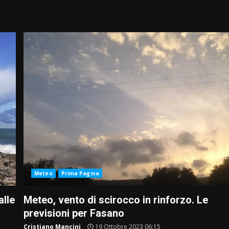
Meteo
Prima Pagina
alle
Meteo, vento di scirocco in rinforzo. Le
previsioni per Fasano
Cristiano Mancini
19 Ottobre 2023 06:15