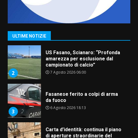
“I Contestatori: Musica di
Rivoluzione”: nuovo
appuntamento con “Fasano in
Banda”
1
ULTIME NOTIZIE
7 Agosto 2026 06:05
US Fasano, Scianaro: “Profonda
amarezza per esclusione dal
campionato di calcio”
7 Agosto 2026 06:00
2
Fasanese ferito a colpi di arma
da fuoco
6 Agosto 2026 18:13
3
Carta d’identità: continua il piano
di aperture straordinarie del