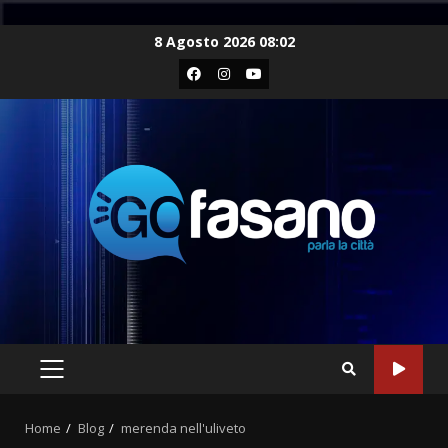
Skip
8 Agosto 2026 08:02
to
Facebook
Instagram
Youtube
content
PRIMARY
MENU
Home
Blog
merenda nell'uliveto