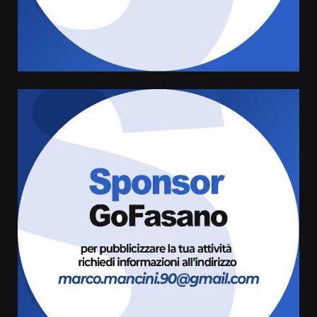
di aperture straordinarie del
Comune di Fasano
6 Agosto 2026 14:16
4
Grazia Neglia, coordinatrice
cittadina di Fratelli d’Italia,
pronta a tornare in Consiglio
comunale
5
6 Agosto 2026 08:00
Cura dei beni comuni e
cittadinanza attiva: online
l’avviso per la gestione
condivisa della Villetta di
6
Laureto
6 Agosto 2026 06:20
La magia del Minareto e la prima
assoluta de “L’Albergo
Belvedere. Il rapimento”
6 Agosto 2026 06:15
7