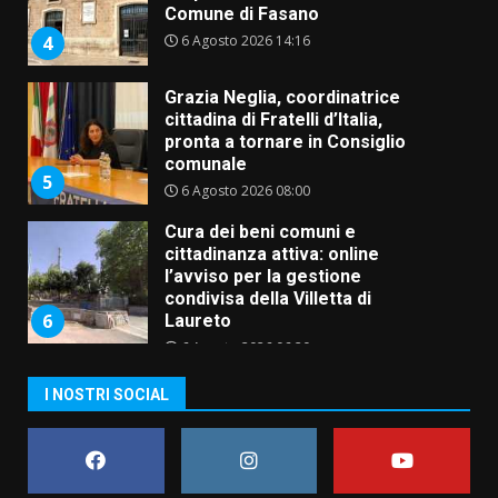
Comune di Fasano
6 Agosto 2026 14:16
4
Grazia Neglia, coordinatrice
cittadina di Fratelli d’Italia,
pronta a tornare in Consiglio
comunale
5
6 Agosto 2026 08:00
Cura dei beni comuni e
cittadinanza attiva: online
l’avviso per la gestione
condivisa della Villetta di
6
Laureto
6 Agosto 2026 06:20
La magia del Minareto e la prima
I NOSTRI SOCIAL
assoluta de “L’Albergo
Belvedere. Il rapimento”
6 Agosto 2026 06:15
7