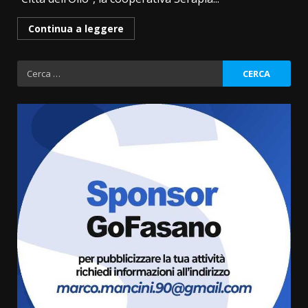
Continua a leggere
Ricerca
per:
Fasanese ferito a colpi di arma
da fuoco
6 Agosto 2026 18:13
3
Carta d’identità: continua il piano