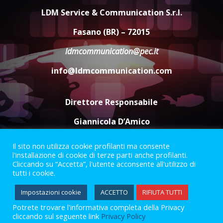
l’avviso per la gestione
LDM Service & Communication S.r.l.
condivisa della Villetta di
4
Laureto
Fasano (BR) – 72015
6 Agosto 2026 06:20
ldmcommunication@pec.it
La magia del Minareto e la prima
assoluta de “L’Albergo
info@ldmcommunication.com
Belvedere. Il rapimento”
6 Agosto 2026 06:15
5
Direttore Responsabile
Giannicola D’Amico
Il sito non utilizza cookie profilanti ma consente
Termini e Condizioni
Privacy Policy
l'installazione di cookie di terze parti anche profilanti.
Informazioni Legali
Cliccando su “Accetta”, l'utente acconsente all'utilizzo di
tutti i cookie.
Facebook
Instagram
Youtube
Impostazioni cookie
ACCETTO
RIFIUTA TUTTI
Potrete trovare l'informativa completa della Privacy
2023 © Gofasano
|
Powered by
Creativestudio
&
LGC
.
cliccando sul seguente link
Privacy Policy