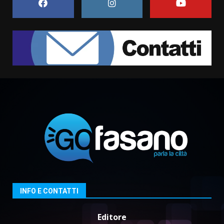
7
Fasanese ferito a colpi di arma
da fuoco
6 Agosto 2026 18:13
1
Carta d’identità: continua il piano
di aperture straordinarie del
Comune di Fasano
6 Agosto 2026 14:16
2
Grazia Neglia, coordinatrice
cittadina di Fratelli d’Italia,
pronta a tornare in Consiglio
comunale
3
INFO E CONTATTI
6 Agosto 2026 08:00
Cura dei beni comuni e
Editore
cittadinanza attiva: online