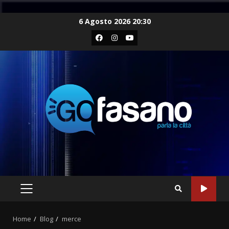
Skip
6 Agosto 2026 20:30
to
Facebook
Instagram
Youtube
content
PRIMARY
MENU
Home
Blog
merce