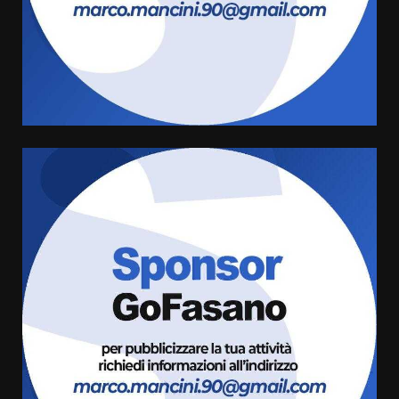
Cura dei beni comuni e
cittadinanza attiva: online
l’avviso per la gestione
condivisa della Villetta di
4
Laureto
6 Agosto 2026 06:20
La magia del Minareto e la prima
assoluta de “L’Albergo
Belvedere. Il rapimento”
6 Agosto 2026 06:15
5
Serie D, l’Us Fasano è escluso
dal campionato
5 Agosto 2026 17:30
6
Truffatori in azione nelle
frazioni fasanesi