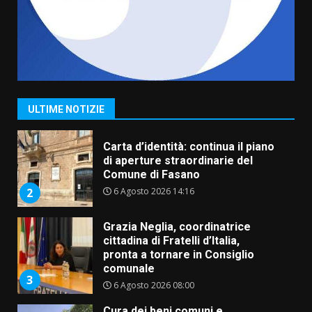
5 Agosto 2026 11:03
7
Fasanese ferito a colpi di arma
da fuoco
6 Agosto 2026 18:13
1
ULTIME NOTIZIE
Carta d’identità: continua il piano
di aperture straordinarie del
Comune di Fasano
6 Agosto 2026 14:16
2
Grazia Neglia, coordinatrice
cittadina di Fratelli d’Italia,
pronta a tornare in Consiglio
comunale
3
6 Agosto 2026 08:00
Cura dei beni comuni e