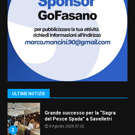
universitari del bando “La strada
giusta”
6
8 Agosto 2026 07:15
“I Contestatori: Musica di
Rivoluzione”: nuovo
appuntamento con “Fasano in
Banda”
7
7 Agosto 2026 06:05
TARI, Scianaro: “Uniti per una
proposta concreta di
abbattimento per i cittadini
fasanesi”
1
ULTIME NOTIZIE
10 Agosto 2026 06:05
Grande successo per la “Sagra
del Pesce Spada” a Savelletri
9 Agosto 2026 07:32
2