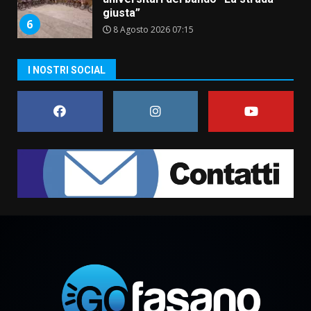
giusta”
6
8 Agosto 2026 07:15
“I Contestatori: Musica di
I NOSTRI SOCIAL
Rivoluzione”: nuovo
appuntamento con “Fasano in
Banda”
7
7 Agosto 2026 06:05
TARI, Scianaro: “Uniti per una
proposta concreta di
abbattimento per i cittadini
fasanesi”
1
10 Agosto 2026 06:05
Grande successo per la “Sagra
del Pesce Spada” a Savelletri
9 Agosto 2026 07:32
2