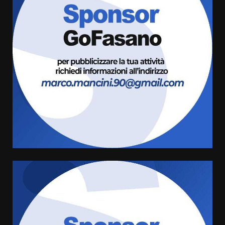
Serie D, l’Us Fasano non molla e
conferma di voler ricorrere per
ottenere l’iscrizione
8 Agosto 2026 19:55
3
La Banda Città di Fasano apre
ufficialmente la Festa di
Savelletri
8 Agosto 2026 11:00
4
Savelletri in festa, domani sera
grande spettacolo con Uccio De
Santis
8 Agosto 2026 07:30
5
Politiche Giovanili e Mobilità
Sostenibile: premiati gli studenti