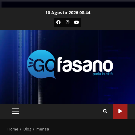
Skip
10 Agosto 2026 08:44
to
Facebook
Instagram
Youtube
content
PRIMARY
MENU
Home
Blog
mensa