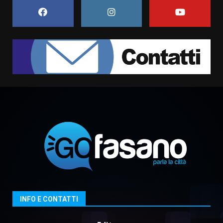
6 Agosto 2026 06:15
7
“I Contestatori: Musica di
Rivoluzione”: nuovo
appuntamento con “Fasano in
Banda”
1
7 Agosto 2026 06:05
US Fasano, Scianaro: “Profonda
amarezza per esclusione dal
campionato di calcio”
7 Agosto 2026 06:00
2
Fasanese ferito a colpi di arma
da fuoco
6 Agosto 2026 18:13
3
INFO E CONTATTI