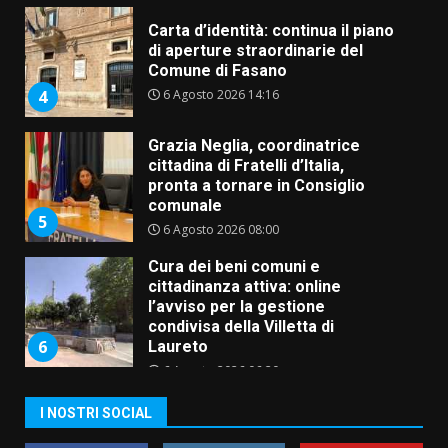
Carta d’identità: continua il piano
di aperture straordinarie del
Comune di Fasano
6 Agosto 2026 14:16
4
Grazia Neglia, coordinatrice
cittadina di Fratelli d’Italia,
pronta a tornare in Consiglio
comunale
5
6 Agosto 2026 08:00
Cura dei beni comuni e
cittadinanza attiva: online
l’avviso per la gestione
condivisa della Villetta di
6
Laureto
6 Agosto 2026 06:20
La magia del Minareto e la prima
I NOSTRI SOCIAL
assoluta de “L’Albergo
Belvedere. Il rapimento”