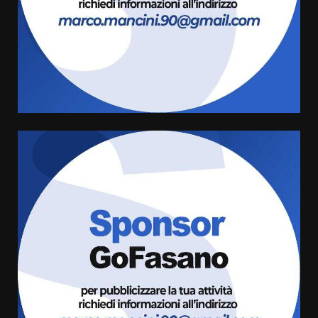
Carta d’identità: continua il piano
di aperture straordinarie del
Comune di Fasano
6 Agosto 2026 14:16
4
Grazia Neglia, coordinatrice
cittadina di Fratelli d’Italia,
pronta a tornare in Consiglio
comunale
5
6 Agosto 2026 08:00
Cura dei beni comuni e
cittadinanza attiva: online
l’avviso per la gestione
condivisa della Villetta di
6
Laureto
6 Agosto 2026 06:20
La magia del Minareto e la prima
assoluta de “L’Albergo