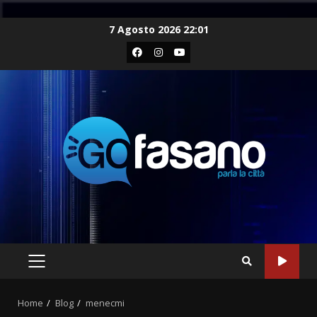
Skip
7 Agosto 2026 22:01
to
Facebook
Instagram
Youtube
content
PRIMARY
MENU
Home
Blog
menecmi