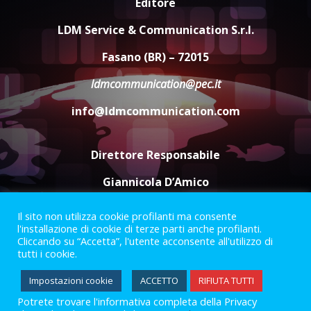
Editore
Carta d’identità: continua il piano
di aperture straordinarie del
LDM Service & Communication S.r.l.
Comune di Fasano
6 Agosto 2026 14:16
4
Fasano (BR) – 72015
ldmcommunication@pec.it
Grazia Neglia, coordinatrice
cittadina di Fratelli d’Italia,
info@ldmcommunication.com
pronta a tornare in Consiglio
comunale
5
6 Agosto 2026 08:00
Direttore Responsabile
Giannicola D’Amico
Il sito non utilizza cookie profilanti ma consente
Termini e Condizioni
Privacy Policy
l'installazione di cookie di terze parti anche profilanti.
Informazioni Legali
Cliccando su “Accetta”, l'utente acconsente all'utilizzo di
tutti i cookie.
Facebook
Instagram
Youtube
Impostazioni cookie
ACCETTO
RIFIUTA TUTTI
Potrete trovare l'informativa completa della Privacy
2023 © Gofasano
|
Powered by
Creativestudio
&
LGC
.