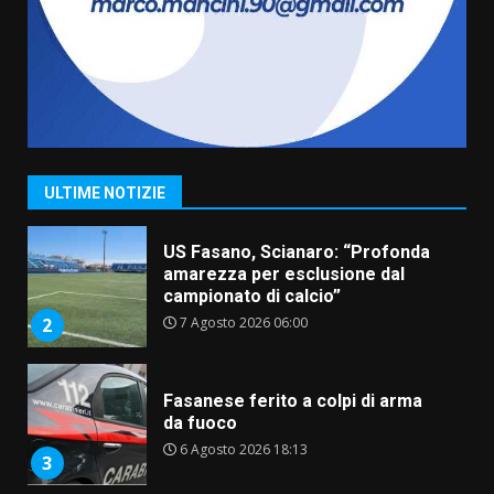
Belvedere. Il rapimento”
6 Agosto 2026 06:15
7
“I Contestatori: Musica di
Rivoluzione”: nuovo
appuntamento con “Fasano in
Banda”
1
ULTIME NOTIZIE
7 Agosto 2026 06:05
US Fasano, Scianaro: “Profonda
amarezza per esclusione dal
campionato di calcio”
7 Agosto 2026 06:00
2
Fasanese ferito a colpi di arma
da fuoco
6 Agosto 2026 18:13
3