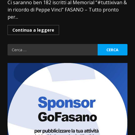
Ci saranno ben 182 iscritti al Memorial “#tuttixivan &
in ricordo di Peppe Vinci” FASANO ­– Tutto pronto
per...
Continua a leggere
Ricerca
per:
Fasanese ferito a colpi di arma
da fuoco
6 Agosto 2026 18:13
3