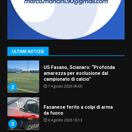
Belvedere. Il rapimento”
6 Agosto 2026 06:15
7
“I Contestatori: Musica di
Rivoluzione”: nuovo
appuntamento con “Fasano in
Banda”
1
ULTIME NOTIZIE
7 Agosto 2026 06:05
US Fasano, Scianaro: “Profonda
amarezza per esclusione dal
campionato di calcio”
7 Agosto 2026 06:00
2
Fasanese ferito a colpi di arma
da fuoco
6 Agosto 2026 18:13
3