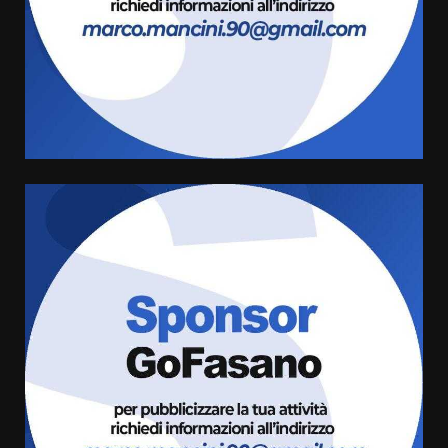
Carta d’identità: continua il piano
di aperture straordinarie del
Comune di Fasano
6 Agosto 2026 14:16
4
Grazia Neglia, coordinatrice
cittadina di Fratelli d’Italia,
pronta a tornare in Consiglio
comunale
5
6 Agosto 2026 08:00
Cura dei beni comuni e
cittadinanza attiva: online
l’avviso per la gestione
condivisa della Villetta di
6
Laureto
6 Agosto 2026 06:20
La magia del Minareto e la prima
assoluta de “L’Albergo