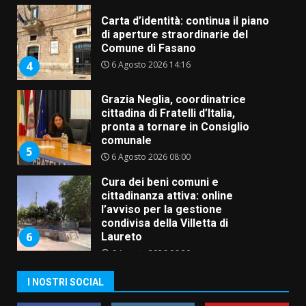
Carta d’identità: continua il piano
di aperture straordinarie del
Comune di Fasano
6 Agosto 2026 14:16
4
Grazia Neglia, coordinatrice
cittadina di Fratelli d’Italia,
pronta a tornare in Consiglio
comunale
5
6 Agosto 2026 08:00
Cura dei beni comuni e
cittadinanza attiva: online
l’avviso per la gestione
condivisa della Villetta di
6
Laureto
6 Agosto 2026 06:20
La magia del Minareto e la prima
I NOSTRI SOCIAL
assoluta de “L’Albergo
Belvedere. Il rapimento”