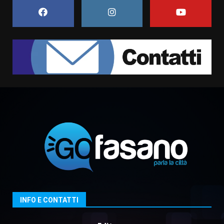
6 Agosto 2026 06:15
7
“I Contestatori: Musica di
Rivoluzione”: nuovo
appuntamento con “Fasano in
Banda”
1
7 Agosto 2026 06:05
US Fasano, Scianaro: “Profonda
amarezza per esclusione dal
campionato di calcio”
7 Agosto 2026 06:00
2
Fasanese ferito a colpi di arma
da fuoco
6 Agosto 2026 18:13
3
INFO E CONTATTI