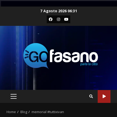
Skip
7 Agosto 2026 06:31
to
Facebook
Instagram
Youtube
content
PRIMARY
MENU
Home
Blog
memorial #tuttixivan