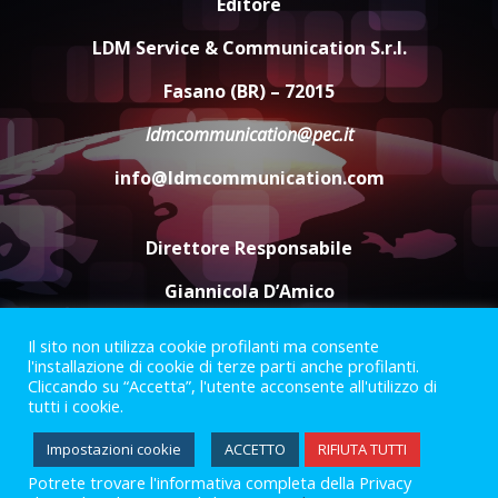
Editore
Carta d’identità: continua il piano
di aperture straordinarie del
LDM Service & Communication S.r.l.
Comune di Fasano
6 Agosto 2026 14:16
4
Fasano (BR) – 72015
ldmcommunication@pec.it
Grazia Neglia, coordinatrice
cittadina di Fratelli d’Italia,
info@ldmcommunication.com
pronta a tornare in Consiglio
comunale
5
6 Agosto 2026 08:00
Direttore Responsabile
Giannicola D’Amico
Il sito non utilizza cookie profilanti ma consente
Termini e Condizioni
Privacy Policy
l'installazione di cookie di terze parti anche profilanti.
Informazioni Legali
Cliccando su “Accetta”, l'utente acconsente all'utilizzo di
tutti i cookie.
Facebook
Instagram
Youtube
Impostazioni cookie
ACCETTO
RIFIUTA TUTTI
Potrete trovare l'informativa completa della Privacy
2023 © Gofasano
|
Powered by
Creativestudio
&
LGC
.