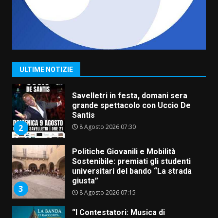
6 Agosto 2026 14:16
7
La Banda Città di Fasano apre
ufficialmente la Festa di
Savelletri
8 Agosto 2026 11:00
1
ULTIME NOTIZIE
Savelletri in festa, domani sera
grande spettacolo con Uccio De
Santis
8 Agosto 2026 07:30
2
Politiche Giovanili e Mobilità
Sostenibile: premiati gli studenti
universitari del bando “La strada
giusta”
3
8 Agosto 2026 07:15
“I Contestatori: Musica di