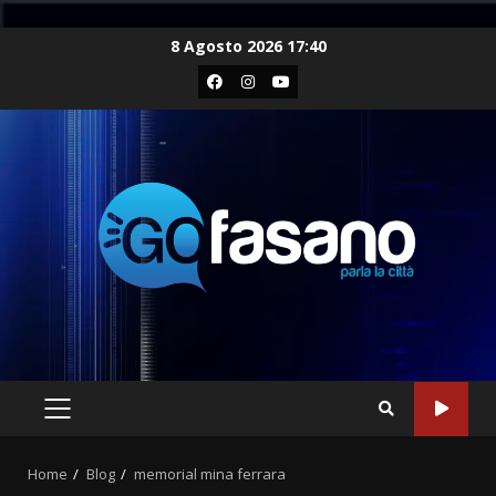
Skip
8 Agosto 2026 17:40
to
Facebook
Instagram
Youtube
content
PRIMARY
MENU
Home
Blog
memorial mina ferrara