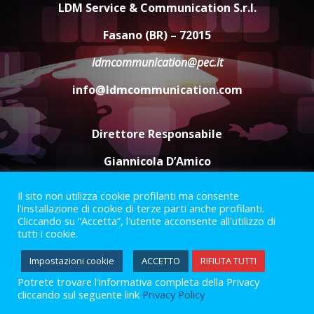
appuntamento con “Fasano in
LDM Service & Communication S.r.l.
Banda”
4
Fasano (BR) – 72015
7 Agosto 2026 06:05
ldmcommunication@pec.it
US Fasano, Scianaro: “Profonda
amarezza per esclusione dal
info@ldmcommunication.com
campionato di calcio”
7 Agosto 2026 06:00
5
Direttore Responsabile
Giannicola D’Amico
Il sito non utilizza cookie profilanti ma consente
Termini e Condizioni
Privacy Policy
l'installazione di cookie di terze parti anche profilanti.
Informazioni Legali
Cliccando su “Accetta”, l'utente acconsente all'utilizzo di
tutti i cookie.
Facebook
Instagram
Youtube
Impostazioni cookie
ACCETTO
RIFIUTA TUTTI
Potrete trovare l'informativa completa della Privacy
2023 © Gofasano
|
Powered by
Creativestudio
&
LGC
.
cliccando sul seguente link
Privacy Policy