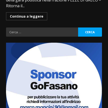
della gara podistica nella frazione PEZZE DI GRECO –
Ritorna il...
Continua a leggere
Ricerca
per:
Politiche Giovanili e Mobilità
Sostenibile: premiati gli studenti
universitari del bando “La strada
giusta”
3
8 Agosto 2026 07:15