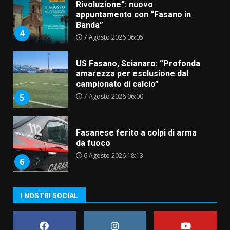
Rivoluzione”: nuovo
appuntamento con “Fasano in
Banda”
4
7 Agosto 2026 06:05
US Fasano, Scianaro: “Profonda
amarezza per esclusione dal
campionato di calcio”
7 Agosto 2026 06:00
5
Fasanese ferito a colpi di arma
da fuoco
6 Agosto 2026 18:13
6
Carta d’identità: continua il piano
I NOSTRI SOCIAL
di aperture straordinarie del
Comune di Fasano
6 Agosto 2026 14:16
7