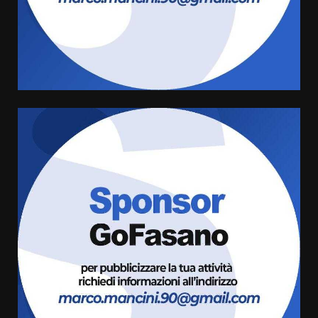
“I Contestatori: Musica di
Rivoluzione”: nuovo
appuntamento con “Fasano in
Banda”
4
7 Agosto 2026 06:05
US Fasano, Scianaro: “Profonda
amarezza per esclusione dal
campionato di calcio”
7 Agosto 2026 06:00
5
Fasanese ferito a colpi di arma
da fuoco
6 Agosto 2026 18:13
6
Carta d’identità: continua il piano
di aperture straordinarie del
Comune di Fasano