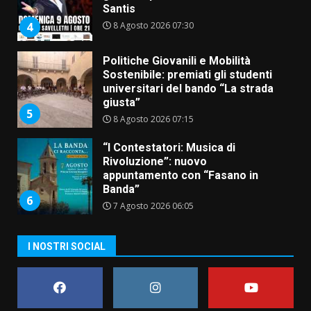
Santis
8 Agosto 2026 07:30
4
Politiche Giovanili e Mobilità
Sostenibile: premiati gli studenti
universitari del bando “La strada
giusta”
5
8 Agosto 2026 07:15
“I Contestatori: Musica di
Rivoluzione”: nuovo
appuntamento con “Fasano in
Banda”
6
7 Agosto 2026 06:05
US Fasano, Scianaro: “Profonda
I NOSTRI SOCIAL
amarezza per esclusione dal
campionato di calcio”
7 Agosto 2026 06:00
7