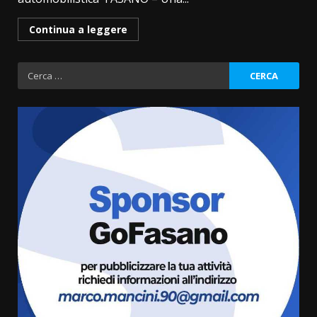
Continua a leggere
Ricerca
per:
La Banda Città di Fasano apre
ufficialmente la Festa di
Savelletri
8 Agosto 2026 11:00
3
Savelletri in festa, domani sera