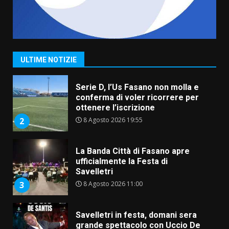
Grande successo per la “Sagra
del Pesce Spada” a Savelletri
9 Agosto 2026 07:32
1
ULTIME NOTIZIE
Serie D, l’Us Fasano non molla e
conferma di voler ricorrere per
ottenere l’iscrizione
8 Agosto 2026 19:55
2
La Banda Città di Fasano apre
ufficialmente la Festa di
Savelletri
8 Agosto 2026 11:00
3
Savelletri in festa, domani sera
grande spettacolo con Uccio De