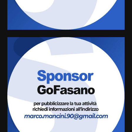
grande spettacolo con Uccio De
Santis
8 Agosto 2026 07:30
4
Politiche Giovanili e Mobilità
Sostenibile: premiati gli studenti
universitari del bando “La strada
giusta”
5
8 Agosto 2026 07:15
“I Contestatori: Musica di
Rivoluzione”: nuovo
appuntamento con “Fasano in
Banda”
6
7 Agosto 2026 06:05
US Fasano, Scianaro: “Profonda
amarezza per esclusione dal
campionato di calcio”
7 Agosto 2026 06:00
7