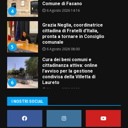
Comune di Fasano
6 Agosto 2026 14:16
4
Grazia Neglia, coordinatrice
cittadina di Fratelli d’Italia,
pronta a tornare in Consiglio
comunale
5
6 Agosto 2026 08:00
Cura dei beni comuni e
cittadinanza attiva: online
l’avviso per la gestione
condivisa della Villetta di
6
Laureto
6 Agosto 2026 06:20
La magia del Minareto e la prima
I NOSTRI SOCIAL
assoluta de “L’Albergo
Belvedere. Il rapimento”
6 Agosto 2026 06:15
7