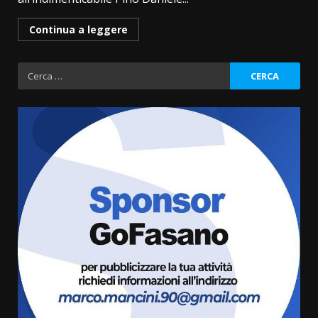
Continua a leggere
Ricerca
per:
Fasanese ferito a colpi di arma
da fuoco
6 Agosto 2026 18:13
3
Carta d’identità: continua il piano