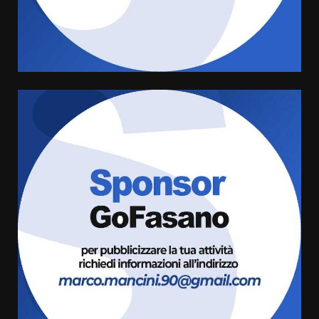
di aperture straordinarie del
Comune di Fasano
6 Agosto 2026 14:16
4
Grazia Neglia, coordinatrice
cittadina di Fratelli d’Italia,
pronta a tornare in Consiglio
comunale
5
6 Agosto 2026 08:00
Cura dei beni comuni e
cittadinanza attiva: online
l’avviso per la gestione
condivisa della Villetta di
6
Laureto
6 Agosto 2026 06:20
La magia del Minareto e la prima
assoluta de “L’Albergo
Belvedere. Il rapimento”
6 Agosto 2026 06:15
7