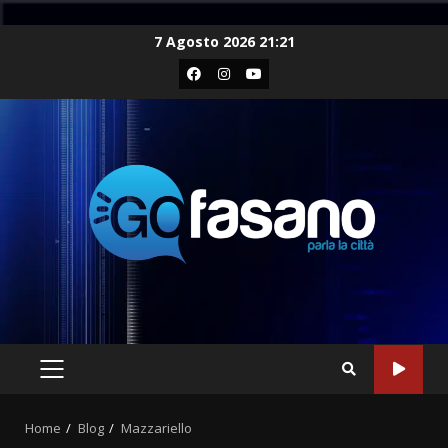
Skip
7 Agosto 2026 21:21
to
Facebook
Instagram
Youtube
content
PRIMARY
MENU
Home
Blog
Mazzariello