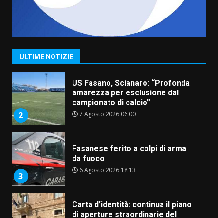
“I Contestatori: Musica di
Rivoluzione”: nuovo
appuntamento con “Fasano in
Banda”
1
ULTIME NOTIZIE
7 Agosto 2026 06:05
US Fasano, Scianaro: “Profonda
amarezza per esclusione dal
campionato di calcio”
7 Agosto 2026 06:00
2
Fasanese ferito a colpi di arma
da fuoco
6 Agosto 2026 18:13
3
Carta d’identità: continua il piano
di aperture straordinarie del