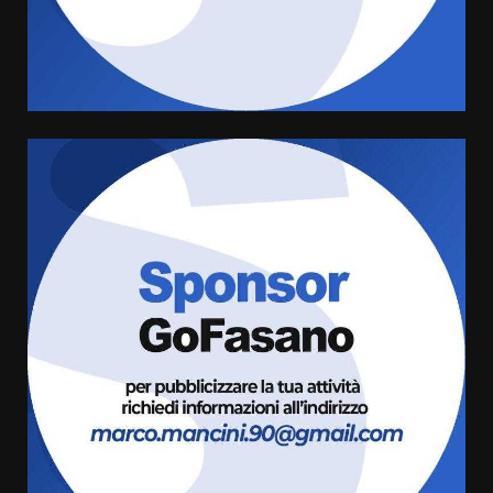
Rivoluzione”: nuovo
appuntamento con “Fasano in
Banda”
4
7 Agosto 2026 06:05
US Fasano, Scianaro: “Profonda
amarezza per esclusione dal
campionato di calcio”
7 Agosto 2026 06:00
5
Fasanese ferito a colpi di arma
da fuoco
6 Agosto 2026 18:13
6
Carta d’identità: continua il piano
di aperture straordinarie del
Comune di Fasano
6 Agosto 2026 14:16
7