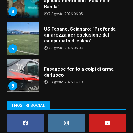
appuntamento con “Fasano in
Banda”
4
7 Agosto 2026 06:05
US Fasano, Scianaro: “Profonda
amarezza per esclusione dal
campionato di calcio”
7 Agosto 2026 06:00
5
Fasanese ferito a colpi di arma
da fuoco
6 Agosto 2026 18:13
6
Carta d’identità: continua il piano
I NOSTRI SOCIAL
di aperture straordinarie del
Comune di Fasano
6 Agosto 2026 14:16
7