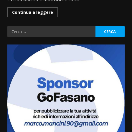
Continua a leggere
Ricerca
per:
Politiche Giovanili e Mobilità
Sostenibile: premiati gli studenti
universitari del bando “La strada
giusta”
3
8 Agosto 2026 07:15
“I Contestatori: Musica di