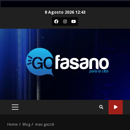
Skip
8 Agosto 2026 12:43
to
Facebook
Instagram
Youtube
content
PRIMARY
MENU
Home
Blog
max gazzè