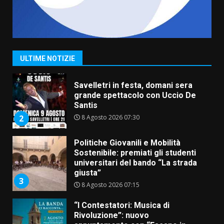
La Banda Città di Fasano apre
ufficialmente la Festa di
Savelletri
8 Agosto 2026 11:00
1
ULTIME NOTIZIE
Savelletri in festa, domani sera
grande spettacolo con Uccio De
Santis
8 Agosto 2026 07:30
2
Politiche Giovanili e Mobilità
Sostenibile: premiati gli studenti
universitari del bando “La strada
giusta”
3
8 Agosto 2026 07:15
“I Contestatori: Musica di
Rivoluzione”: nuovo