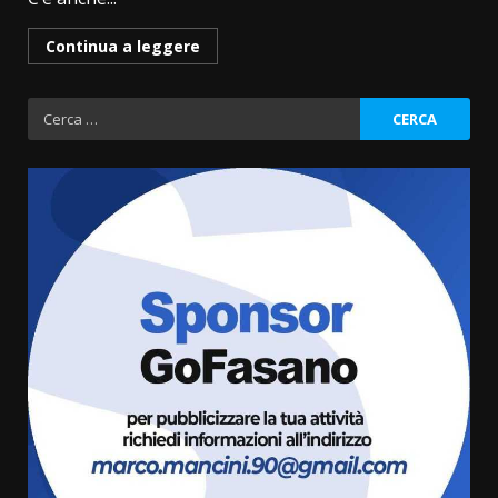
Continua a leggere
Ricerca
per:
“I Contestatori: Musica di
Rivoluzione”: nuovo
appuntamento con “Fasano in
Banda”
3
7 Agosto 2026 06:05
US Fasano, Scianaro: “Profonda