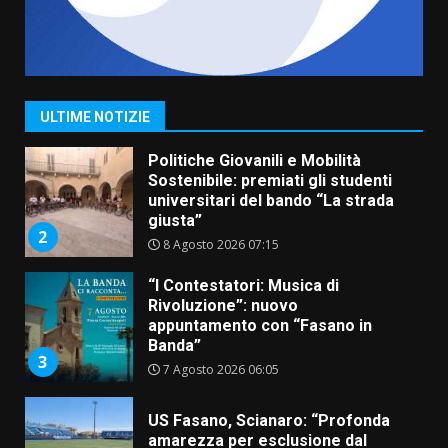
Savelletri in festa, domani sera
grande spettacolo con Uccio De
Santis
8 Agosto 2026 07:30
1
ULTIME NOTIZIE
Politiche Giovanili e Mobilità
Sostenibile: premiati gli studenti
universitari del bando “La strada
giusta”
2
8 Agosto 2026 07:15
“I Contestatori: Musica di
Rivoluzione”: nuovo
appuntamento con “Fasano in
Banda”
3
7 Agosto 2026 06:05
US Fasano, Scianaro: “Profonda
amarezza per esclusione dal