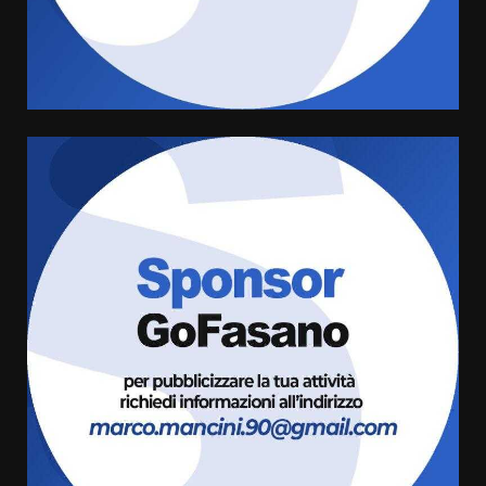
amarezza per esclusione dal
campionato di calcio”
7 Agosto 2026 06:00
4
Fasanese ferito a colpi di arma
da fuoco
6 Agosto 2026 18:13
5
Carta d’identità: continua il piano
di aperture straordinarie del
Comune di Fasano
6 Agosto 2026 14:16
6
Grazia Neglia, coordinatrice
cittadina di Fratelli d’Italia,
pronta a tornare in Consiglio
comunale
7
6 Agosto 2026 08:00