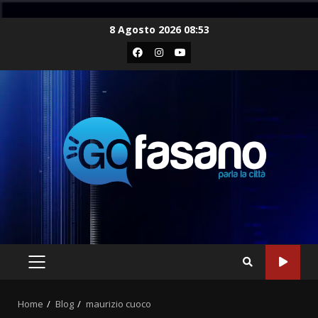
Skip
8 Agosto 2026 08:53
to
Facebook
Instagram
Youtube
content
PRIMARY
MENU
Home
Blog
maurizio cuoco