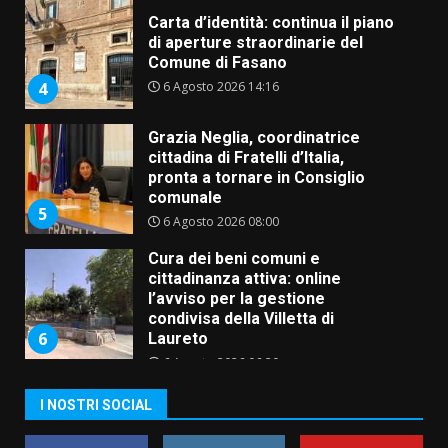
Carta d’identità: continua il piano
di aperture straordinarie del
Comune di Fasano
6 Agosto 2026 14:16
4
Grazia Neglia, coordinatrice
cittadina di Fratelli d’Italia,
pronta a tornare in Consiglio
comunale
5
6 Agosto 2026 08:00
Cura dei beni comuni e
cittadinanza attiva: online
l’avviso per la gestione
condivisa della Villetta di
6
Laureto
6 Agosto 2026 06:20
La magia del Minareto e la prima
I NOSTRI SOCIAL
assoluta de “L’Albergo
Belvedere. Il rapimento”