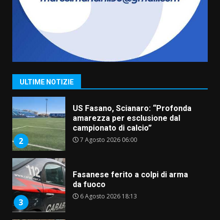
Belvedere. Il rapimento”
6 Agosto 2026 06:15
7
“I Contestatori: Musica di
Rivoluzione”: nuovo
appuntamento con “Fasano in
Banda”
1
ULTIME NOTIZIE
7 Agosto 2026 06:05
US Fasano, Scianaro: “Profonda
amarezza per esclusione dal
campionato di calcio”
7 Agosto 2026 06:00
2
Fasanese ferito a colpi di arma
da fuoco
6 Agosto 2026 18:13
3