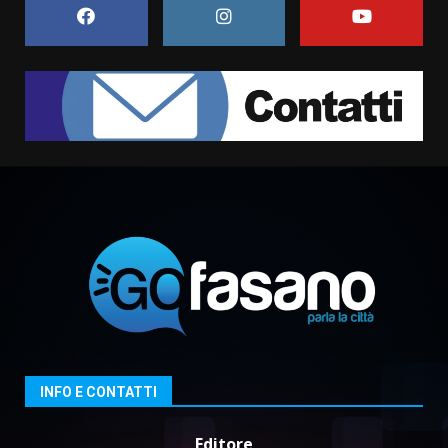
6 Agosto 2026 06:15
7
“I Contestatori: Musica di
Rivoluzione”: nuovo
appuntamento con “Fasano in
Banda”
1
7 Agosto 2026 06:05
US Fasano, Scianaro: “Profonda
amarezza per esclusione dal
campionato di calcio”
7 Agosto 2026 06:00
2
Fasanese ferito a colpi di arma
da fuoco
6 Agosto 2026 18:13
3
INFO E CONTATTI
Editore