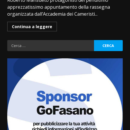
Roberto Mansueto protagonisti del penultimo
apprezzatissimo appuntamento della rassegna
organizzata dall’Accademia dei Cameristi...
Continua a leggere
Ricerca
per:
Fasanese ferito a colpi di arma
da fuoco
6 Agosto 2026 18:13
3