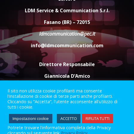
Carta d’identità: continua il piano
di aperture straordinarie del
LDM Service & Communication S.r.l.
Comune di Fasano
6 Agosto 2026 14:16
4
Fasano (BR) – 72015
ldmcommunication@pec.it
Grazia Neglia, coordinatrice
cittadina di Fratelli d’Italia,
info@ldmcommunication.com
pronta a tornare in Consiglio
comunale
5
6 Agosto 2026 08:00
Direttore Responsabile
Giannicola D’Amico
Il sito non utilizza cookie profilanti ma consente
Termini e Condizioni
Privacy Policy
l'installazione di cookie di terze parti anche profilanti.
Informazioni Legali
Cliccando su “Accetta”, l'utente acconsente all'utilizzo di
tutti i cookie.
Facebook
Instagram
Youtube
Impostazioni cookie
ACCETTO
RIFIUTA TUTTI
Potrete trovare l'informativa completa della Privacy
2023 © Gofasano
|
Powered by
Creativestudio
&
LGC
.
cliccando sul seguente link
Privacy Policy