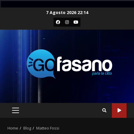
Skip
7 Agosto 2026 22:14
to
Facebook
Instagram
Youtube
content
PRIMARY
MENU
Home
Blog
Matteo Fossi