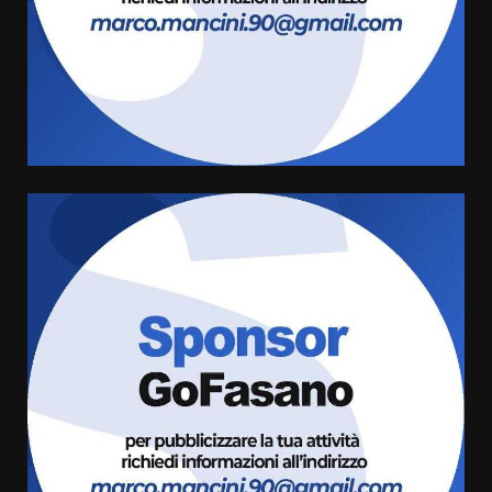
Carta d’identità: continua il piano
di aperture straordinarie del
Comune di Fasano
6 Agosto 2026 14:16
4
Grazia Neglia, coordinatrice
cittadina di Fratelli d’Italia,
pronta a tornare in Consiglio
comunale
5
6 Agosto 2026 08:00
Cura dei beni comuni e
cittadinanza attiva: online
l’avviso per la gestione
condivisa della Villetta di
6
Laureto
6 Agosto 2026 06:20
La magia del Minareto e la prima
assoluta de “L’Albergo