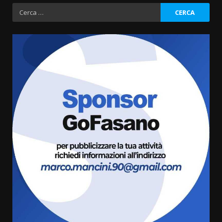
Ricerca
per:
Grande successo per la “Sagra
del Pesce Spada” a Savelletri
9 Agosto 2026 07:32
3
Serie D, l’Us Fasano non molla e
conferma di voler ricorrere per
ottenere l’iscrizione
8 Agosto 2026 19:55
4
La Banda Città di Fasano apre
ufficialmente la Festa di
Savelletri
8 Agosto 2026 11:00
5