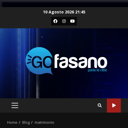
Skip
10 Agosto 2026 21:45
to
Facebook
Instagram
Youtube
content
PRIMARY
MENU
Home
Blog
matrimonio