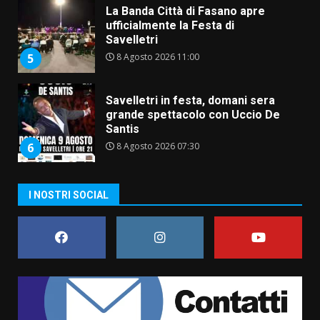
Savelletri in festa, domani sera
grande spettacolo con Uccio De
Santis
8 Agosto 2026 07:30
6
Politiche Giovanili e Mobilità
Sostenibile: premiati gli studenti
universitari del bando “La strada
giusta”
7
8 Agosto 2026 07:15
Savelletri in festa, pienone sul
I NOSTRI SOCIAL
porto per Uccio De Santis: la
voce di Antonella Losavio
incanta la piazza
1
10 Agosto 2026 10:48
TARI, Scianaro: “Uniti per una
proposta concreta di
abbattimento per i cittadini
fasanesi”