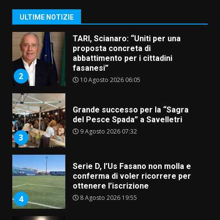
fasanesi”
2
ULTIME NOTIZIE
10 Agosto 2026 06:05
Grande successo per la “Sagra
del Pesce Spada” a Savelletri
9 Agosto 2026 07:32
3
Serie D, l’Us Fasano non molla e
conferma di voler ricorrere per
ottenere l’iscrizione
8 Agosto 2026 19:55
4
La Banda Città di Fasano apre
ufficialmente la Festa di
Savelletri
8 Agosto 2026 11:00
5