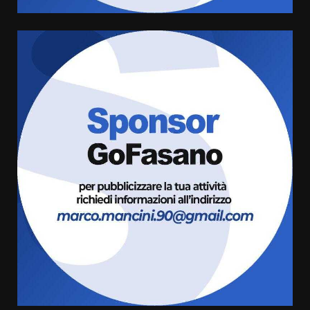
Savelletri in festa, domani sera
grande spettacolo con Uccio De
Santis
8 Agosto 2026 07:30
6
Politiche Giovanili e Mobilità
Sostenibile: premiati gli studenti
universitari del bando “La strada
giusta”
7
8 Agosto 2026 07:15
Savelletri in festa, pienone sul
porto per Uccio De Santis: la
voce di Antonella Losavio
incanta la piazza
1
10 Agosto 2026 10:48
TARI, Scianaro: “Uniti per una
proposta concreta di
abbattimento per i cittadini