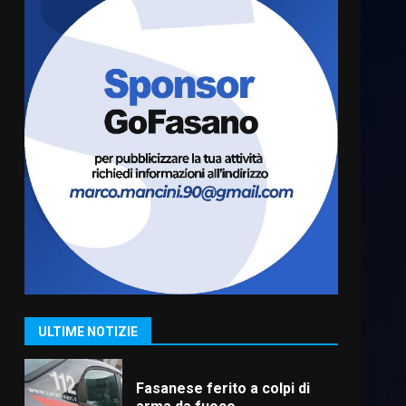
6 Agosto 2026 06:20
La magia del Minareto e la
prima assoluta de “L’Albergo
Belvedere. Il rapimento”
6 Agosto 2026 06:15
6
Serie D, l’Us Fasano è
escluso dal campionato
5 Agosto 2026 17:30
7
US Fasano, Scianaro:
“Profonda amarezza per
esclusione dal campionato di
calcio”
1
ULTIME NOTIZIE
7 Agosto 2026 06:00
Fasanese ferito a colpi di