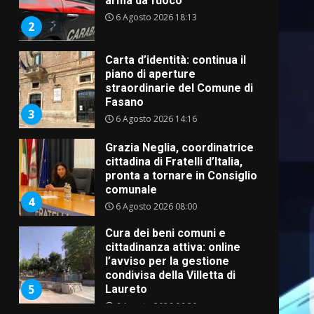
arma da fuoco
6 Agosto 2026 18:13
2
Carta d’identità: continua il
piano di aperture
straordinarie del Comune di
Fasano
3
6 Agosto 2026 14:16
Grazia Neglia, coordinatrice
cittadina di Fratelli d’Italia,
pronta a tornare in Consiglio
comunale
4
6 Agosto 2026 08:00
Cura dei beni comuni e
cittadinanza attiva: online
l’avviso per la gestione
condivisa della Villetta di
5
Laureto
6 Agosto 2026 06:20