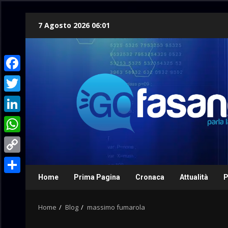
Skip
7 Agosto 2026 06:01
to
content
Facebook
Twitter
LinkedIn
WhatsApp
Copy
Link
Home
Prima Pagina
Cronaca
Attualità
P
Condividi
Home
Blog
massimo fumarola