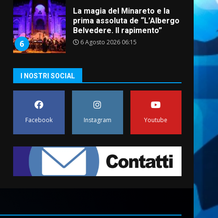
La magia del Minareto e la
prima assoluta de “L’Albergo
Belvedere. Il rapimento”
6 Agosto 2026 06:15
6
I NOSTRI SOCIAL
Serie D, l’Us Fasano è
escluso dal campionato
5 Agosto 2026 17:30
7
Facebook
Instagram
Youtube
US Fasano, Scianaro:
“Profonda amarezza per
esclusione dal campionato di
calcio”
1
7 Agosto 2026 06:00
Fasanese ferito a colpi di
arma da fuoco