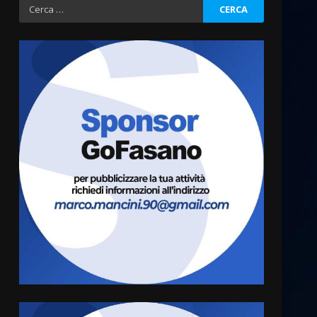
Ricerca
per:
Carta d’identità: continua il
piano di aperture
straordinarie del Comune di
Fasano
3
6 Agosto 2026 14:16
Grazia Neglia, coordinatrice
cittadina di Fratelli d’Italia,
pronta a tornare in Consiglio
comunale
4
6 Agosto 2026 08:00
Cura dei beni comuni e
cittadinanza attiva: online
l’avviso per la gestione
condivisa della Villetta di
5
Laureto