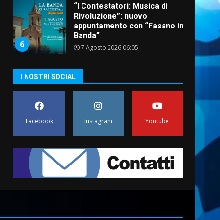
“I Contestatori: Musica di
Rivoluzione”: nuovo
appuntamento con “Fasano in
Banda”
6
7 Agosto 2026 06:05
US Fasano, Scianaro:
I NOSTRI SOCIAL
“Profonda amarezza per
esclusione dal campionato di
calcio”
7
7 Agosto 2026 06:00
Facebook
Instagram
Youtube
Grande successo per la
“Sagra del Pesce Spada” a
Savelletri
9 Agosto 2026 07:32
1
Serie D, l’Us Fasano non
molla e conferma di voler
ricorrere per ottenere
l’iscrizione