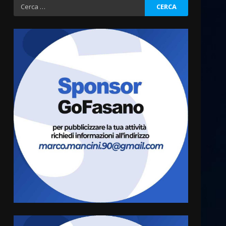
Ricerca
per:
La Banda Città di Fasano apre
ufficialmente la Festa di
Savelletri
8 Agosto 2026 11:00
3
Savelletri in festa, domani
sera grande spettacolo con
Uccio De Santis
8 Agosto 2026 07:30
4
Politiche Giovanili e Mobilità
Sostenibile: premiati gli
studenti universitari del
bando “La strada giusta”
5
8 Agosto 2026 07:15