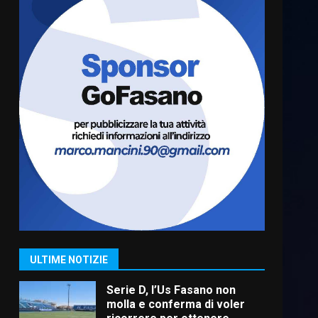
“I Contestatori: Musica di
Rivoluzione”: nuovo
appuntamento con “Fasano in
Banda”
6
7 Agosto 2026 06:05
US Fasano, Scianaro:
“Profonda amarezza per
esclusione dal campionato di
calcio”
7
7 Agosto 2026 06:00
Grande successo per la
“Sagra del Pesce Spada” a
Savelletri
9 Agosto 2026 07:32
1
ULTIME NOTIZIE
Serie D, l’Us Fasano non
molla e conferma di voler