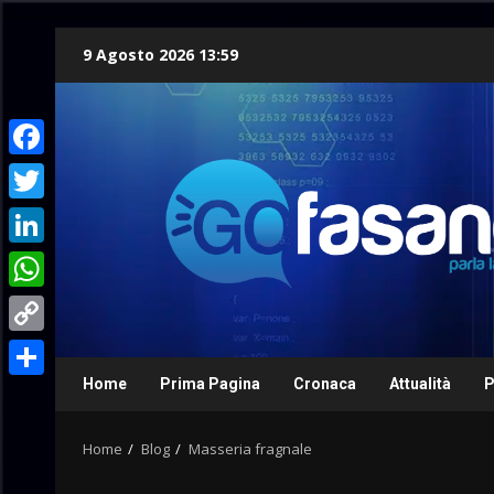
Skip
9 Agosto 2026 13:59
to
content
Facebook
Twitter
LinkedIn
WhatsApp
Copy
Link
Home
Prima Pagina
Cronaca
Attualità
P
Condividi
Home
Blog
Masseria fragnale