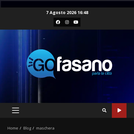
Skip
7 Agosto 2026 16:48
to
Facebook
Instagram
Youtube
content
PRIMARY
MENU
Home
Blog
maschera