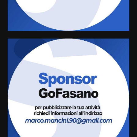
di aperture straordinarie del
Comune di Fasano
6 Agosto 2026 14:16
4
Grazia Neglia, coordinatrice
cittadina di Fratelli d’Italia,
pronta a tornare in Consiglio
comunale
5
6 Agosto 2026 08:00
Cura dei beni comuni e
cittadinanza attiva: online
l’avviso per la gestione
condivisa della Villetta di
6
Laureto
6 Agosto 2026 06:20
La magia del Minareto e la prima
assoluta de “L’Albergo
Belvedere. Il rapimento”
6 Agosto 2026 06:15
7