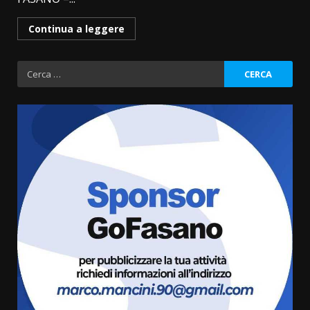
Continua a leggere
Ricerca
per:
Fasanese ferito a colpi di arma
da fuoco
6 Agosto 2026 18:13
3
Carta d’identità: continua il piano