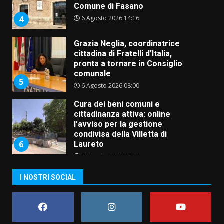
Comune di Fasano
6 Agosto 2026 14:16
4
Grazia Neglia, coordinatrice
cittadina di Fratelli d’Italia,
pronta a tornare in Consiglio
comunale
5
6 Agosto 2026 08:00
Cura dei beni comuni e
cittadinanza attiva: online
l’avviso per la gestione
condivisa della Villetta di
6
Laureto
6 Agosto 2026 06:20
La magia del Minareto e la prima
I NOSTRI SOCIAL
assoluta de “L’Albergo
Belvedere. Il rapimento”
6 Agosto 2026 06:15
7