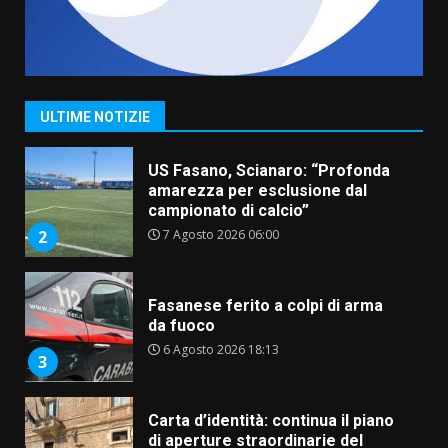
“I Contestatori: Musica di
Rivoluzione”: nuovo
appuntamento con “Fasano in
Banda”
1
ULTIME NOTIZIE
7 Agosto 2026 06:05
US Fasano, Scianaro: “Profonda
amarezza per esclusione dal
campionato di calcio”
7 Agosto 2026 06:00
2
Fasanese ferito a colpi di arma
da fuoco
6 Agosto 2026 18:13
3
Carta d’identità: continua il piano
di aperture straordinarie del