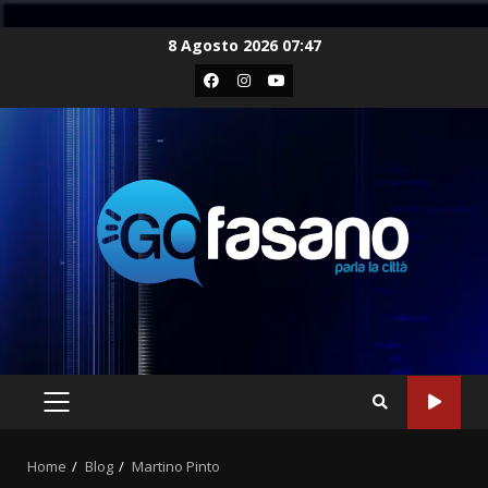
Skip
8 Agosto 2026 07:47
to
Facebook
Instagram
Youtube
content
PRIMARY
MENU
Home
Blog
Martino Pinto