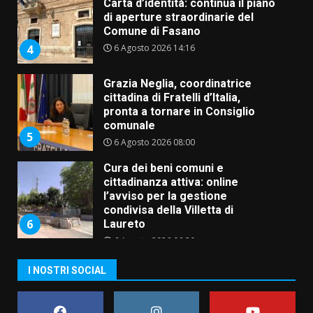
Carta d’identità: continua il piano
di aperture straordinarie del
Comune di Fasano
6 Agosto 2026 14:16
4
Grazia Neglia, coordinatrice
cittadina di Fratelli d’Italia,
pronta a tornare in Consiglio
comunale
5
6 Agosto 2026 08:00
Cura dei beni comuni e
cittadinanza attiva: online
l’avviso per la gestione
condivisa della Villetta di
6
Laureto
6 Agosto 2026 06:20
La magia del Minareto e la prima
I NOSTRI SOCIAL
assoluta de “L’Albergo
Belvedere. Il rapimento”
6 Agosto 2026 06:15
7