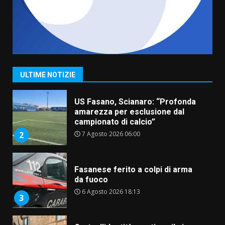
6 Agosto 2026 06:15
7
“I Contestatori: Musica di
Rivoluzione”: nuovo
appuntamento con “Fasano in
Banda”
1
ULTIME NOTIZIE
7 Agosto 2026 06:05
US Fasano, Scianaro: “Profonda
amarezza per esclusione dal
campionato di calcio”
7 Agosto 2026 06:00
2
Fasanese ferito a colpi di arma
da fuoco
6 Agosto 2026 18:13
3