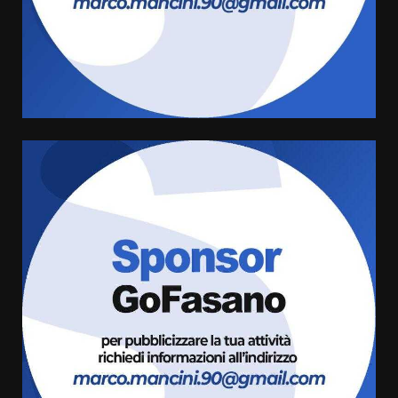
Carta d’identità: continua il piano
di aperture straordinarie del
Comune di Fasano
6 Agosto 2026 14:16
4
Grazia Neglia, coordinatrice
cittadina di Fratelli d’Italia,
pronta a tornare in Consiglio
comunale
5
6 Agosto 2026 08:00
Cura dei beni comuni e
cittadinanza attiva: online
l’avviso per la gestione
condivisa della Villetta di
6
Laureto
6 Agosto 2026 06:20
La magia del Minareto e la prima
assoluta de “L’Albergo
Belvedere. Il rapimento”