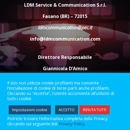
di aperture straordinarie del
LDM Service & Communication S.r.l.
Comune di Fasano
6 Agosto 2026 14:16
4
Fasano (BR) – 72015
ldmcommunication@pec.it
Grazia Neglia, coordinatrice
cittadina di Fratelli d’Italia,
info@ldmcommunication.com
pronta a tornare in Consiglio
comunale
5
6 Agosto 2026 08:00
Direttore Responsabile
Giannicola D’Amico
Il sito non utilizza cookie profilanti ma consente
Termini e Condizioni
Privacy Policy
l'installazione di cookie di terze parti anche profilanti.
Informazioni Legali
Cliccando su “Accetta”, l'utente acconsente all'utilizzo di
tutti i cookie.
Facebook
Instagram
Youtube
Impostazioni cookie
ACCETTO
RIFIUTA TUTTI
Potrete trovare l'informativa completa della Privacy
2023 © Gofasano
|
Powered by
Creativestudio
&
LGC
.
cliccando sul seguente link
Privacy Policy