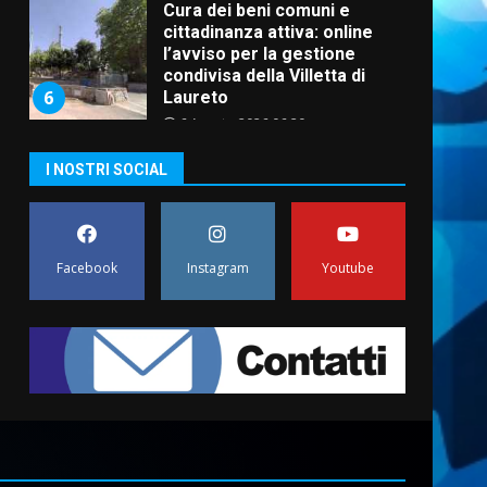
Cura dei beni comuni e
cittadinanza attiva: online
l’avviso per la gestione
condivisa della Villetta di
6
Laureto
6 Agosto 2026 06:20
La magia del Minareto e la
I NOSTRI SOCIAL
prima assoluta de “L’Albergo
Belvedere. Il rapimento”
6 Agosto 2026 06:15
7
Facebook
Instagram
Youtube
“I Contestatori: Musica di
Rivoluzione”: nuovo
appuntamento con “Fasano in
Banda”
1
7 Agosto 2026 06:05
US Fasano, Scianaro:
“Profonda amarezza per
esclusione dal campionato di
calcio”