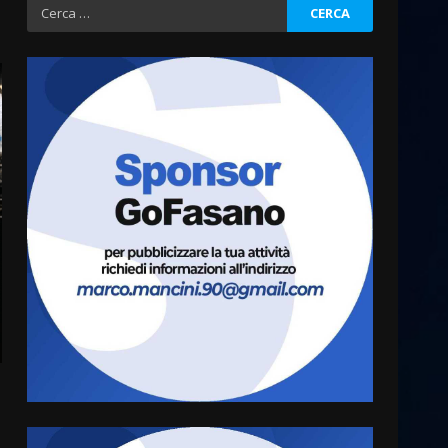
Ricerca
per:
Fasanese ferito a colpi di
arma da fuoco
6 Agosto 2026 18:13
3
Carta d’identità: continua il
piano di aperture
straordinarie del Comune di
Fasano
4
6 Agosto 2026 14:16
Grazia Neglia, coordinatrice
cittadina di Fratelli d’Italia,
pronta a tornare in Consiglio
comunale
5
6 Agosto 2026 08:00