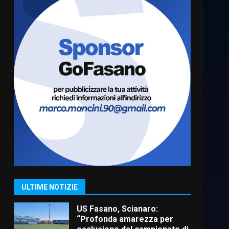
Cura dei beni comuni e
cittadinanza attiva: online
l’avviso per la gestione
condivisa della Villetta di
6
Laureto
6 Agosto 2026 06:20
La magia del Minareto e la
prima assoluta de “L’Albergo
Belvedere. Il rapimento”
6 Agosto 2026 06:15
7
“I Contestatori: Musica di
Rivoluzione”: nuovo
appuntamento con “Fasano in
Banda”
1
ULTIME NOTIZIE
7 Agosto 2026 06:05
US Fasano, Scianaro:
“Profonda amarezza per