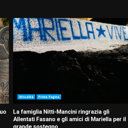
Attualità
Prima Pagina
suo
La famiglia Nitti-Mancini ringrazia gli
Allentati Fasano e gli amici di Mariella per il
grande sostegno