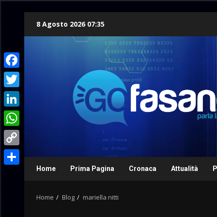
Skip
8 Agosto 2026 07:35
to
content
Facebook
Twitter
LinkedIn
WhatsApp
Copy
Link
Home
Prima Pagina
Cronaca
Attualità
P
Condividi
Home
Blog
mariella nitti