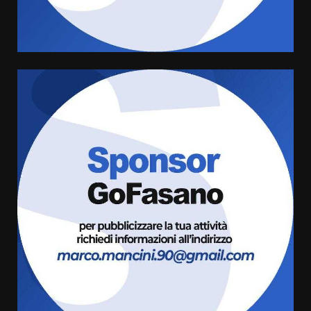
Comune di Fasano
6 Agosto 2026 14:16
4
Grazia Neglia, coordinatrice
cittadina di Fratelli d’Italia,
pronta a tornare in Consiglio
comunale
5
6 Agosto 2026 08:00
Cura dei beni comuni e
cittadinanza attiva: online
l’avviso per la gestione
condivisa della Villetta di
6
Laureto
6 Agosto 2026 06:20
La magia del Minareto e la prima
assoluta de “L’Albergo
Belvedere. Il rapimento”
6 Agosto 2026 06:15
7