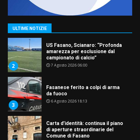
“I Contestatori: Musica di
Rivoluzione”: nuovo
appuntamento con “Fasano in
Banda”
1
ULTIME NOTIZIE
7 Agosto 2026 06:05
US Fasano, Scianaro: “Profonda
amarezza per esclusione dal
campionato di calcio”
7 Agosto 2026 06:00
2
Fasanese ferito a colpi di arma
da fuoco
6 Agosto 2026 18:13
3
Carta d’identità: continua il piano
di aperture straordinarie del
Comune di Fasano