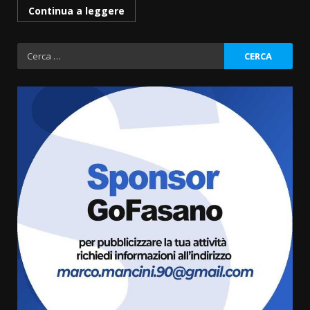
Continua a leggere
Ricerca
per:
Fasanese ferito a colpi di arma
da fuoco
6 Agosto 2026 18:13
3
Carta d’identità: continua il piano
di aperture straordinarie del