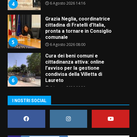
6 Agosto 2026 14:16
4
Grazia Neglia, coordinatrice
cittadina di Fratelli d’Italia,
pronta a tornare in Consiglio
comunale
5
6 Agosto 2026 08:00
Cura dei beni comuni e
cittadinanza attiva: online
l’avviso per la gestione
condivisa della Villetta di
6
Laureto
6 Agosto 2026 06:20
La magia del Minareto e la prima
I NOSTRI SOCIAL
assoluta de “L’Albergo
Belvedere. Il rapimento”
6 Agosto 2026 06:15
7
“I Contestatori: Musica di