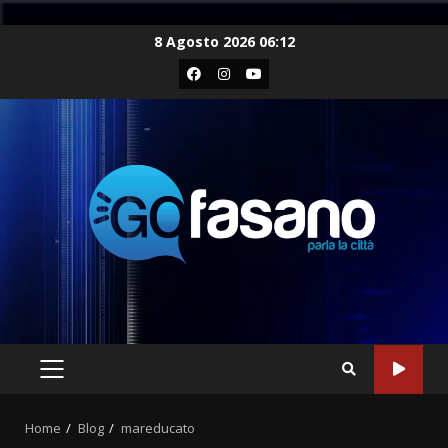
Skip
8 Agosto 2026 06:12
to
Facebook
Instagram
Youtube
content
PRIMARY
MENU
Home
Blog
mareducato