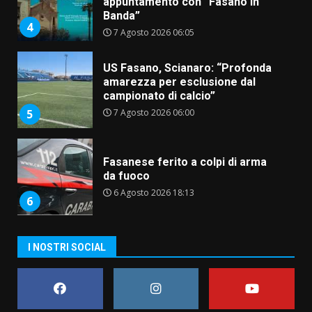
appuntamento con “Fasano in
Banda”
4
7 Agosto 2026 06:05
US Fasano, Scianaro: “Profonda
amarezza per esclusione dal
campionato di calcio”
7 Agosto 2026 06:00
5
Fasanese ferito a colpi di arma
da fuoco
6 Agosto 2026 18:13
6
Carta d’identità: continua il piano
I NOSTRI SOCIAL
di aperture straordinarie del
Comune di Fasano
6 Agosto 2026 14:16
7