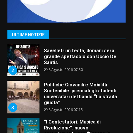
La Banda Città di Fasano apre
ufficialmente la Festa di
Savelletri
8 Agosto 2026 11:00
1
ULTIME NOTIZIE
Savelletri in festa, domani sera
grande spettacolo con Uccio De
Santis
8 Agosto 2026 07:30
2
Politiche Giovanili e Mobilità
Sostenibile: premiati gli studenti
universitari del bando “La strada
giusta”
3
8 Agosto 2026 07:15
“I Contestatori: Musica di
Rivoluzione”: nuovo