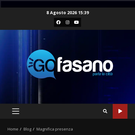
Skip
8 Agosto 2026 15:39
to
Facebook
Instagram
Youtube
content
PRIMARY
MENU
Home
Blog
Magnifica presenza