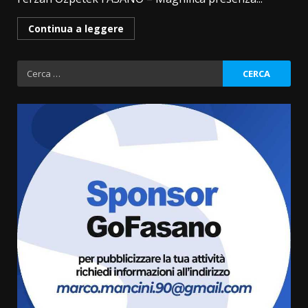
Continua a leggere
Ricerca
per:
Politiche Giovanili e Mobilità
Sostenibile: premiati gli studenti
universitari del bando “La strada
giusta”
3
8 Agosto 2026 07:15
“I Contestatori: Musica di