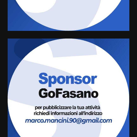
Rivoluzione”: nuovo
appuntamento con “Fasano in
Banda”
4
7 Agosto 2026 06:05
US Fasano, Scianaro: “Profonda
amarezza per esclusione dal
campionato di calcio”
7 Agosto 2026 06:00
5
Fasanese ferito a colpi di arma
da fuoco
6 Agosto 2026 18:13
6
Carta d’identità: continua il piano
di aperture straordinarie del
Comune di Fasano
6 Agosto 2026 14:16
7