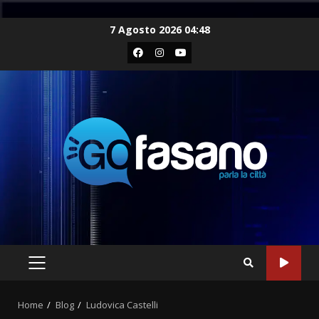
Skip
7 Agosto 2026 04:48
to
Facebook
Instagram
Youtube
content
PRIMARY
MENU
Home
Blog
Ludovica Castelli