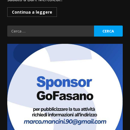
Continua a leggere
Ricerca
per:
Grazia Neglia, coordinatrice
cittadina di Fratelli d’Italia,
pronta a tornare in Consiglio
comunale
3
6 Agosto 2026 08:00
Cura dei beni comuni e
cittadinanza attiva: online