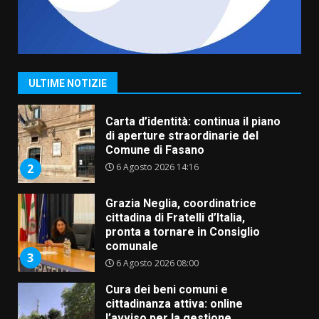
Fasanese ferito a colpi di arma
da fuoco
6 Agosto 2026 18:13
1
ULTIME NOTIZIE
Carta d’identità: continua il piano
di aperture straordinarie del
Comune di Fasano
6 Agosto 2026 14:16
2
Grazia Neglia, coordinatrice
cittadina di Fratelli d’Italia,
pronta a tornare in Consiglio
comunale
3
6 Agosto 2026 08:00
Cura dei beni comuni e
cittadinanza attiva: online
l’avviso per la gestione