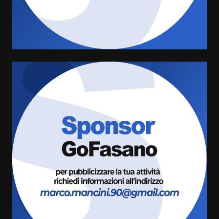
l’avviso per la gestione
condivisa della Villetta di
4
Laureto
6 Agosto 2026 06:20
La magia del Minareto e la prima
assoluta de “L’Albergo
Belvedere. Il rapimento”
6 Agosto 2026 06:15
5
Serie D, l’Us Fasano è escluso
dal campionato
5 Agosto 2026 17:30
6
Truffatori in azione nelle
frazioni fasanesi
5 Agosto 2026 11:03
7