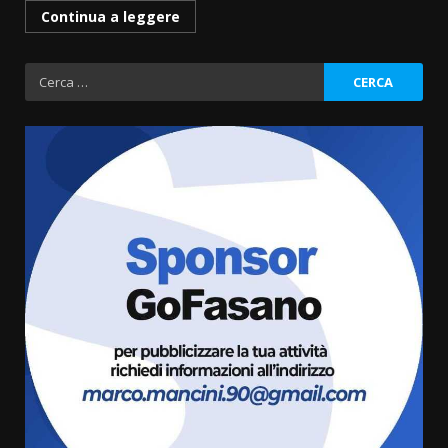
Continua a leggere
Ricerca
per:
Grazia Neglia, coordinatrice
cittadina di Fratelli d’Italia,
pronta a tornare in Consiglio
comunale
3
6 Agosto 2026 08:00
Cura dei beni comuni e
cittadinanza attiva: online
l’avviso per la gestione