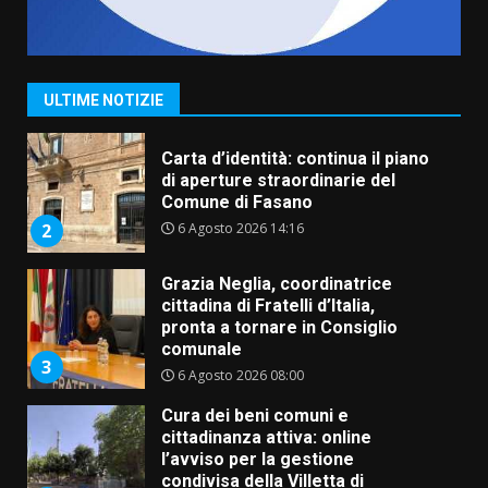
Fasanese ferito a colpi di arma
da fuoco
6 Agosto 2026 18:13
1
ULTIME NOTIZIE
Carta d’identità: continua il piano
di aperture straordinarie del
Comune di Fasano
6 Agosto 2026 14:16
2
Grazia Neglia, coordinatrice
cittadina di Fratelli d’Italia,
pronta a tornare in Consiglio
comunale
3
6 Agosto 2026 08:00
Cura dei beni comuni e
cittadinanza attiva: online
l’avviso per la gestione
condivisa della Villetta di