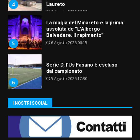
4
Laureto
6 Agosto 2026 06:20
La magia del Minareto e la prima
assoluta de “L’Albergo
Belvedere. Il rapimento”
6 Agosto 2026 06:15
5
Serie D, l’Us Fasano è escluso
dal campionato
5 Agosto 2026 17:30
6
I NOSTRI SOCIAL
Truffatori in azione nelle
frazioni fasanesi
5 Agosto 2026 11:03
7