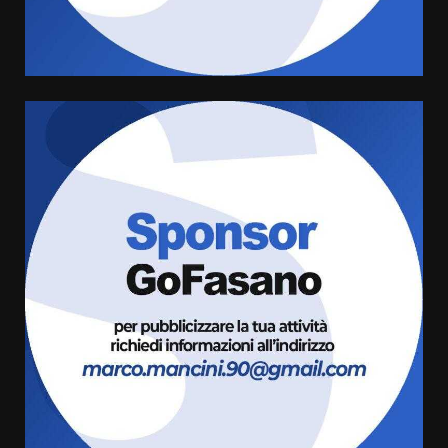
condivisa della Villetta di
4
Laureto
6 Agosto 2026 06:20
La magia del Minareto e la prima
assoluta de “L’Albergo
Belvedere. Il rapimento”
6 Agosto 2026 06:15
5
Serie D, l’Us Fasano è escluso
dal campionato
5 Agosto 2026 17:30
6
Truffatori in azione nelle
frazioni fasanesi
5 Agosto 2026 11:03
7