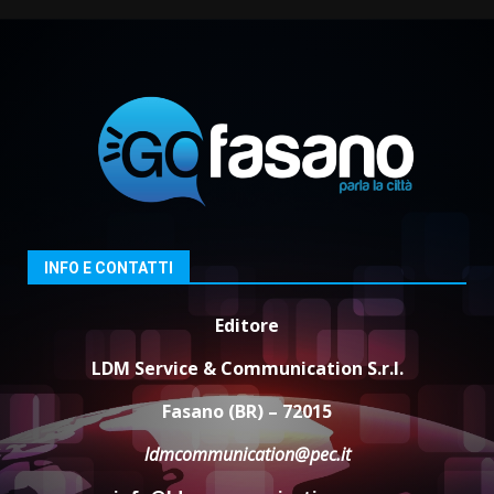
Fasanese ferito a colpi di arma
da fuoco
6 Agosto 2026 18:13
1
Carta d’identità: continua il piano
di aperture straordinarie del
Comune di Fasano
6 Agosto 2026 14:16
2
Grazia Neglia, coordinatrice
INFO E CONTATTI
cittadina di Fratelli d’Italia,
pronta a tornare in Consiglio
Editore
comunale
3
6 Agosto 2026 08:00
LDM Service & Communication S.r.l.
Cura dei beni comuni e
Fasano (BR) – 72015
cittadinanza attiva: online
l’avviso per la gestione
ldmcommunication@pec.it
condivisa della Villetta di
4
Laureto