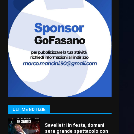
Fasanese ferito a colpi di
arma da fuoco
6 Agosto 2026 18:13
6
Carta d’identità: continua il
piano di aperture
straordinarie del Comune di
Fasano
7
6 Agosto 2026 14:16
La Banda Città di Fasano apre
ufficialmente la Festa di
Savelletri
8 Agosto 2026 11:00
1
ULTIME NOTIZIE
Savelletri in festa, domani
sera grande spettacolo con