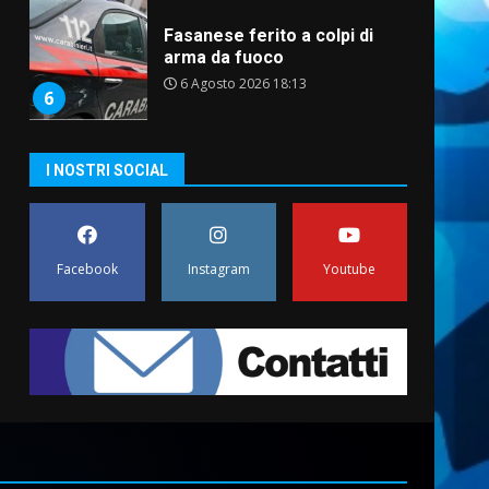
Fasanese ferito a colpi di
arma da fuoco
6 Agosto 2026 18:13
6
Carta d’identità: continua il
I NOSTRI SOCIAL
piano di aperture
straordinarie del Comune di
Fasano
7
6 Agosto 2026 14:16
Facebook
Instagram
Youtube
La Banda Città di Fasano apre
ufficialmente la Festa di
Savelletri
8 Agosto 2026 11:00
1
Savelletri in festa, domani
sera grande spettacolo con
Uccio De Santis