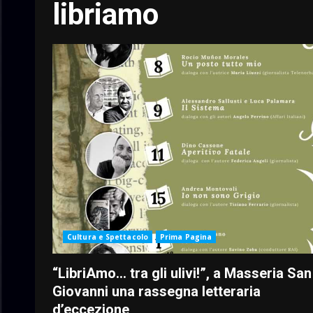
libriamo
Cultura e Spettacolo
Prima Pagina
“LibriAmo… tra gli ulivi!”, a Masseria San
Giovanni una rassegna letteraria
d’eccezione