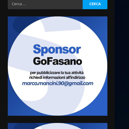
Ricerca
per:
Politiche Giovanili e Mobilità
Sostenibile: premiati gli
studenti universitari del
bando “La strada giusta”
3
8 Agosto 2026 07:15
“I Contestatori: Musica di
Rivoluzione”: nuovo
appuntamento con “Fasano in
Banda”
4
7 Agosto 2026 06:05
US Fasano, Scianaro:
“Profonda amarezza per
esclusione dal campionato di
calcio”
5
7 Agosto 2026 06:00