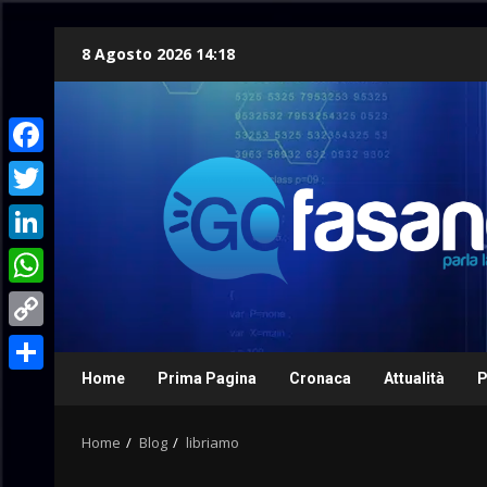
Skip
8 Agosto 2026 14:18
to
content
Facebook
Twitter
LinkedIn
WhatsApp
Copy
Link
Home
Prima Pagina
Cronaca
Attualità
P
Condividi
Home
Blog
libriamo