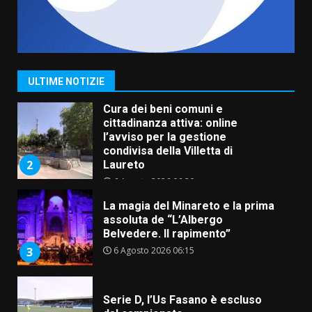
Grazia Neglia, coordinatrice
cittadina di Fratelli d’Italia,
pronta a tornare in Consiglio
comunale
1
ULTIME NOTIZIE
6 Agosto 2026 08:00
Cura dei beni comuni e
cittadinanza attiva: online
l’avviso per la gestione
condivisa della Villetta di
2
Laureto
6 Agosto 2026 06:20
La magia del Minareto e la prima
assoluta de “L’Albergo
Belvedere. Il rapimento”
6 Agosto 2026 06:15
3
Serie D, l’Us Fasano è escluso