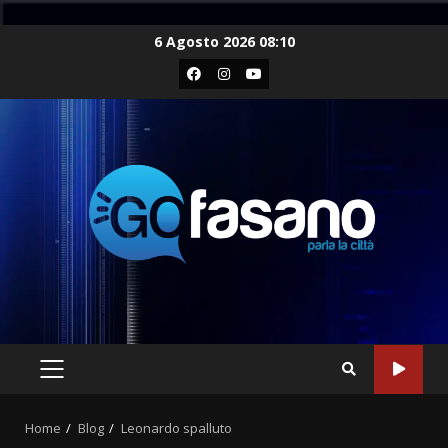
Skip
6 Agosto 2026 08:10
to
Facebook
Instagram
Youtube
content
PRIMARY
MENU
Home
Blog
Leonardo spalluto