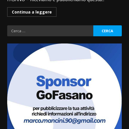
Continua a leggere
Ricerca
per:
La magia del Minareto e la prima
assoluta de “L’Albergo
Belvedere. Il rapimento”
6 Agosto 2026 06:15
3