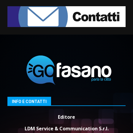
Grazia Neglia, coordinatrice
cittadina di Fratelli d’Italia,
pronta a tornare in Consiglio
comunale
1
6 Agosto 2026 08:00
Cura dei beni comuni e
cittadinanza attiva: online
l’avviso per la gestione
condivisa della Villetta di
2
Laureto
6 Agosto 2026 06:20
La magia del Minareto e la prima
assoluta de “L’Albergo
Belvedere. Il rapimento”
6 Agosto 2026 06:15
3
INFO E CONTATTI
Editore
Serie D, l’Us Fasano è escluso
dal campionato
LDM Service & Communication S.r.l.