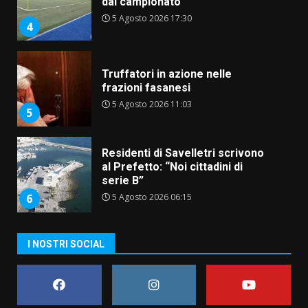
dal campionato
5 Agosto 2026 17:30
4
Truffatori in azione nelle
frazioni fasanesi
5 Agosto 2026 11:03
5
Residenti di Savelletri scrivono
al Prefetto: “Noi cittadini di
serie B”
5 Agosto 2026 06:15
6
A Savelletri torna la Sagra del
I NOSTRI SOCIAL
Pesce Spada: appuntamento a
sabato 8 agosto
5 Agosto 2026 06:10
7