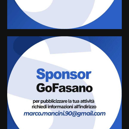
Serie D, l’Us Fasano è escluso
dal campionato
5 Agosto 2026 17:30
4
Truffatori in azione nelle
frazioni fasanesi
5 Agosto 2026 11:03
5
Residenti di Savelletri scrivono
al Prefetto: “Noi cittadini di
serie B”
5 Agosto 2026 06:15
6
A Savelletri torna la Sagra del
Pesce Spada: appuntamento a
sabato 8 agosto
5 Agosto 2026 06:10
7