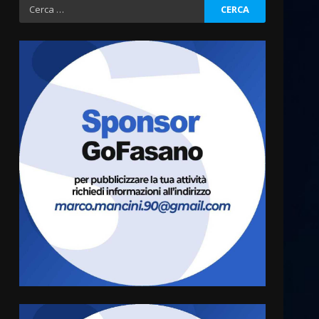
Ricerca
per:
Fasanese ferito a colpi di
arma da fuoco
6 Agosto 2026 18:13
3
Carta d’identità: continua il
piano di aperture
straordinarie del Comune di
Fasano
4
6 Agosto 2026 14:16
Grazia Neglia, coordinatrice
cittadina di Fratelli d’Italia,
pronta a tornare in Consiglio
comunale
5
6 Agosto 2026 08:00