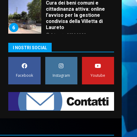
Cura dei beni comuni e
cittadinanza attiva: online
l’avviso per la gestione
condivisa della Villetta di
6
Laureto
6 Agosto 2026 06:20
La magia del Minareto e la
I NOSTRI SOCIAL
prima assoluta de “L’Albergo
Belvedere. Il rapimento”
6 Agosto 2026 06:15
7
Facebook
Instagram
Youtube
“I Contestatori: Musica di
Rivoluzione”: nuovo
appuntamento con “Fasano in
Banda”
1
7 Agosto 2026 06:05
US Fasano, Scianaro:
“Profonda amarezza per
esclusione dal campionato di
calcio”