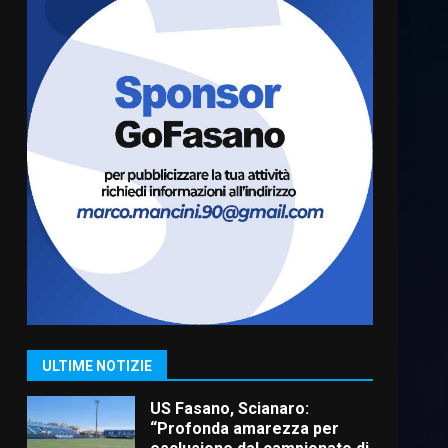
Cura dei beni comuni e
cittadinanza attiva: online
l’avviso per la gestione
condivisa della Villetta di
6
Laureto
6 Agosto 2026 06:20
La magia del Minareto e la
prima assoluta de “L’Albergo
Belvedere. Il rapimento”
6 Agosto 2026 06:15
7
“I Contestatori: Musica di
Rivoluzione”: nuovo
appuntamento con “Fasano in
Banda”
1
ULTIME NOTIZIE
7 Agosto 2026 06:05
US Fasano, Scianaro:
“Profonda amarezza per