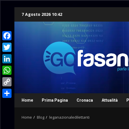
Skip
7 Agosto 2026 10:42
to
content
Facebook
Twitter
LinkedIn
WhatsApp
Copy
Link
Home
Prima Pagina
Cronaca
Attualità
P
Condividi
Home
Blog
leganazionaledilettanti