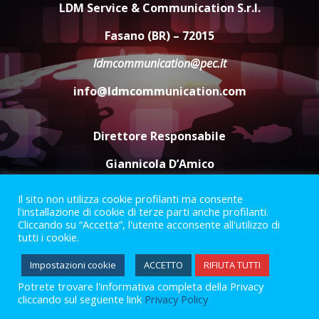
dal campionato
LDM Service & Communication S.r.l.
5 Agosto 2026 17:30
4
Fasano (BR) – 72015
ldmcommunication@pec.it
Truffatori in azione nelle
info@ldmcommunication.com
frazioni fasanesi
5 Agosto 2026 11:03
5
Direttore Responsabile
Giannicola D’Amico
Il sito non utilizza cookie profilanti ma consente
Termini e Condizioni
Privacy Policy
l'installazione di cookie di terze parti anche profilanti.
Informazioni Legali
Cliccando su “Accetta”, l'utente acconsente all'utilizzo di
tutti i cookie.
Facebook
Instagram
Youtube
Impostazioni cookie
ACCETTO
RIFIUTA TUTTI
Potrete trovare l'informativa completa della Privacy
2023 © Gofasano
|
Powered by
Creativestudio
&
LGC
.
cliccando sul seguente link
Privacy Policy