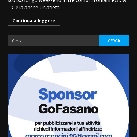
scorso lungo week-end in tre comuni romani ROMA
– C’era anche un’atleta...
Continua a leggere
Ricerca
per:
La magia del Minareto e la prima
assoluta de “L’Albergo
Belvedere. Il rapimento”
6 Agosto 2026 06:15
3