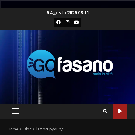
Skip
6 Agosto 2026 08:11
to
Facebook
Instagram
Youtube
content
PRIMARY
MENU
Home
Blog
laziocupyoung