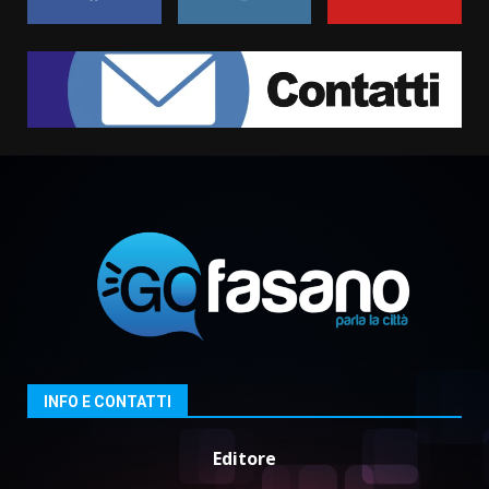
Grazia Neglia, coordinatrice
cittadina di Fratelli d’Italia,
pronta a tornare in Consiglio
comunale
1
6 Agosto 2026 08:00
Cura dei beni comuni e
cittadinanza attiva: online
l’avviso per la gestione
condivisa della Villetta di
2
Laureto
6 Agosto 2026 06:20
La magia del Minareto e la prima
assoluta de “L’Albergo
Belvedere. Il rapimento”
6 Agosto 2026 06:15
3
INFO E CONTATTI
Editore
Serie D, l’Us Fasano è escluso