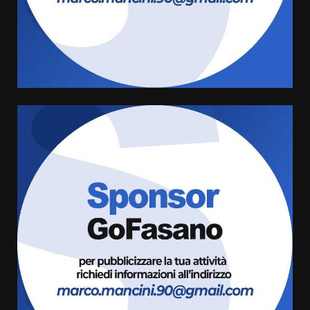
Serie D, l’Us Fasano è escluso
dal campionato
5 Agosto 2026 17:30
4
Truffatori in azione nelle
frazioni fasanesi
5 Agosto 2026 11:03
5
Residenti di Savelletri scrivono
al Prefetto: “Noi cittadini di
serie B”
5 Agosto 2026 06:15
6
A Savelletri torna la Sagra del
Pesce Spada: appuntamento a
sabato 8 agosto