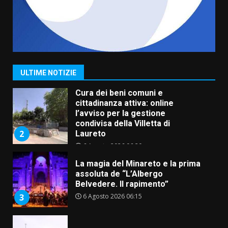
5 Agosto 2026 06:10
7
Grazia Neglia, coordinatrice
cittadina di Fratelli d’Italia,
pronta a tornare in Consiglio
comunale
1
ULTIME NOTIZIE
6 Agosto 2026 08:00
Cura dei beni comuni e
cittadinanza attiva: online
l’avviso per la gestione
condivisa della Villetta di
2
Laureto
6 Agosto 2026 06:20
La magia del Minareto e la prima
assoluta de “L’Albergo
Belvedere. Il rapimento”
6 Agosto 2026 06:15
3