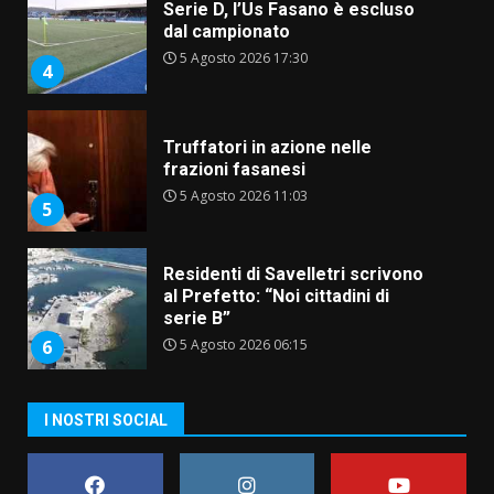
Serie D, l’Us Fasano è escluso
dal campionato
5 Agosto 2026 17:30
4
Truffatori in azione nelle
frazioni fasanesi
5 Agosto 2026 11:03
5
Residenti di Savelletri scrivono
al Prefetto: “Noi cittadini di
serie B”
5 Agosto 2026 06:15
6
A Savelletri torna la Sagra del
I NOSTRI SOCIAL
Pesce Spada: appuntamento a
sabato 8 agosto
5 Agosto 2026 06:10
7