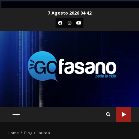
Skip
7 Agosto 2026 04:42
to
Facebook
Instagram
Youtube
content
PRIMARY
MENU
Home
Blog
laurea