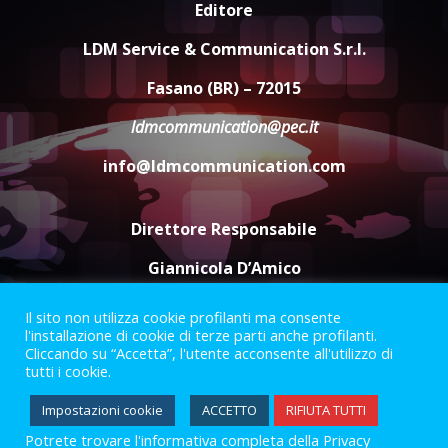
Cura dei beni comuni e
Editore
cittadinanza attiva: online
l’avviso per la gestione
LDM Service & Communication S.r.l.
condivisa della Villetta di
4
Laureto
Fasano (BR) – 72015
6 Agosto 2026 06:20
ldmcommunication@pec.it
La magia del Minareto e la prima
assoluta de “L’Albergo
info@ldmcommunication.com
Belvedere. Il rapimento”
6 Agosto 2026 06:15
5
Direttore Responsabile
Giannicola D’Amico
Il sito non utilizza cookie profilanti ma consente
Termini e Condizioni
Privacy Policy
l'installazione di cookie di terze parti anche profilanti.
Informazioni Legali
Cliccando su “Accetta”, l'utente acconsente all'utilizzo di
tutti i cookie.
Facebook
Instagram
Youtube
Impostazioni cookie
ACCETTO
RIFIUTA TUTTI
Potrete trovare l'informativa completa della Privacy
2023 © Gofasano
|
Powered by
Creativestudio
&
LGC
.