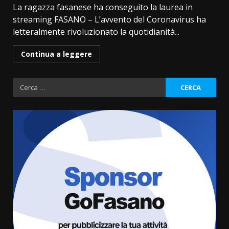
La ragazza fasanese ha conseguito la laurea in
streaming FASANO – L’avvento del Coronavirus ha
letteralmente rivoluzionato la quotidianità...
Continua a leggere
Ricerca
per:
Grazia Neglia, coordinatrice
cittadina di Fratelli d’Italia,
pronta a tornare in Consiglio
comunale
3