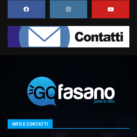
5 Agosto 2026 11:03
7
Fasanese ferito a colpi di arma
da fuoco
6 Agosto 2026 18:13
1
Carta d’identità: continua il piano
di aperture straordinarie del
Comune di Fasano
6 Agosto 2026 14:16
2
Grazia Neglia, coordinatrice
cittadina di Fratelli d’Italia,
pronta a tornare in Consiglio
comunale
3
INFO E CONTATTI
6 Agosto 2026 08:00