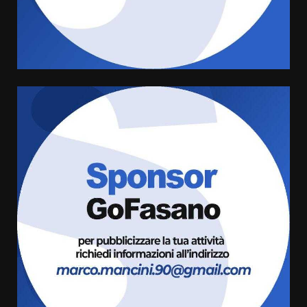
Pesce Spada: appuntamento a
sabato 8 agosto
5 Agosto 2026 06:10
4
L’abusivismo giornalistico è un
pericolo
3 Agosto 2026 17:22
5
Luca Fanigliulo è il nuovo
Presidente del Rotaract Club
Fasano
2 Agosto 2026 12:17
6
Il Premio Internazionale Fajano
torna a Savelletri
2 Agosto 2026 06:05
7