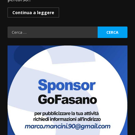
Continua a leggere
Ricerca
per:
Residenti di Savelletri scrivono
al Prefetto: “Noi cittadini di
serie B”
5 Agosto 2026 06:15
3
A Savelletri torna la Sagra del