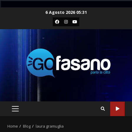
Skip
6 Agosto 2026 05:31
to
Facebook
Instagram
Youtube
content
PRIMARY
MENU
Home
Blog
laura gramuglia