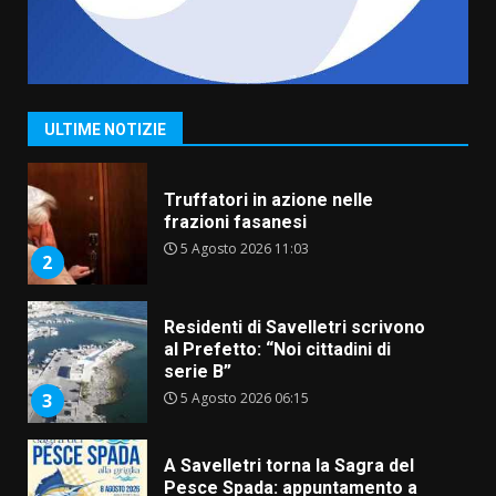
Serie D, l’Us Fasano è escluso
dal campionato
5 Agosto 2026 17:30
1
ULTIME NOTIZIE
Truffatori in azione nelle
frazioni fasanesi
5 Agosto 2026 11:03
2
Residenti di Savelletri scrivono
al Prefetto: “Noi cittadini di
serie B”
5 Agosto 2026 06:15
3
A Savelletri torna la Sagra del
Pesce Spada: appuntamento a