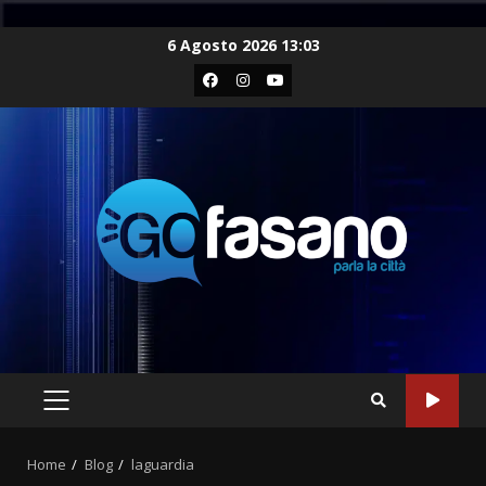
Skip
6 Agosto 2026 13:03
to
Facebook
Instagram
Youtube
content
PRIMARY
MENU
Home
Blog
laguardia