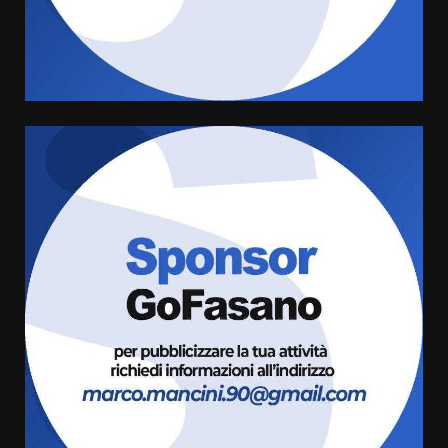
Serie D, l’Us Fasano è escluso
dal campionato
5 Agosto 2026 17:30
4
Truffatori in azione nelle
frazioni fasanesi
5 Agosto 2026 11:03
5
Residenti di Savelletri scrivono
al Prefetto: “Noi cittadini di
serie B”
5 Agosto 2026 06:15
6
A Savelletri torna la Sagra del
Pesce Spada: appuntamento a
sabato 8 agosto
5 Agosto 2026 06:10
7