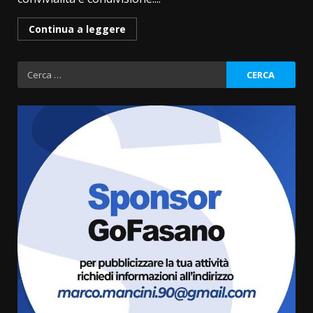
Continua a leggere
Ricerca
per:
La magia del Minareto e la prima
assoluta de “L’Albergo
Belvedere. Il rapimento”
6 Agosto 2026 06:15
3