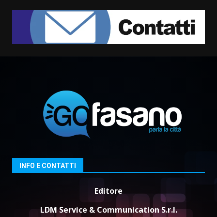
Grazia Neglia, coordinatrice
cittadina di Fratelli d’Italia,
pronta a tornare in Consiglio
comunale
1
6 Agosto 2026 08:00
Cura dei beni comuni e
cittadinanza attiva: online
l’avviso per la gestione
condivisa della Villetta di
2
Laureto
6 Agosto 2026 06:20
La magia del Minareto e la prima
assoluta de “L’Albergo
Belvedere. Il rapimento”
6 Agosto 2026 06:15
3
INFO E CONTATTI
Editore
Serie D, l’Us Fasano è escluso
dal campionato
LDM Service & Communication S.r.l.