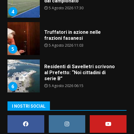
dal campionato
5 Agosto 2026 17:30
4
Truffatori in azione nelle
frazioni fasanesi
5 Agosto 2026 11:03
5
Residenti di Savelletri scrivono
al Prefetto: “Noi cittadini di
serie B”
5 Agosto 2026 06:15
6
A Savelletri torna la Sagra del
I NOSTRI SOCIAL
Pesce Spada: appuntamento a
sabato 8 agosto
5 Agosto 2026 06:10
7