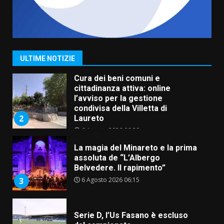
Grazia Neglia, coordinatrice
cittadina di Fratelli d’Italia,
pronta a tornare in Consiglio
comunale
1
ULTIME NOTIZIE
6 Agosto 2026 08:00
Cura dei beni comuni e
cittadinanza attiva: online
l’avviso per la gestione
condivisa della Villetta di
2
Laureto
6 Agosto 2026 06:20
La magia del Minareto e la prima
assoluta de “L’Albergo
Belvedere. Il rapimento”
6 Agosto 2026 06:15
3
Serie D, l’Us Fasano è escluso