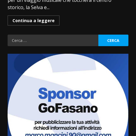
per un viaggio musicale che toccherà il centro
storico, la Selva e...
Continua a leggere
Ricerca
per:
Fasanese ferito a colpi di arma
da fuoco
6 Agosto 2026 18:13
3