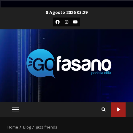
Skip
8 Agosto 2026 03:29
to
Facebook
Instagram
Youtube
content
PRIMARY
MENU
Home
Blog
jazz friends