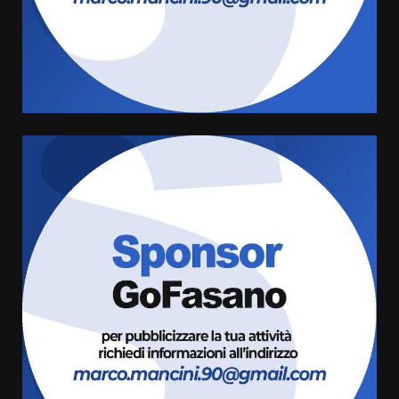
Carta d’identità: continua il piano
di aperture straordinarie del
Comune di Fasano
6 Agosto 2026 14:16
4
Grazia Neglia, coordinatrice
cittadina di Fratelli d’Italia,
pronta a tornare in Consiglio
comunale
5
6 Agosto 2026 08:00
Cura dei beni comuni e
cittadinanza attiva: online
l’avviso per la gestione
condivisa della Villetta di
6
Laureto
6 Agosto 2026 06:20
La magia del Minareto e la prima
assoluta de “L’Albergo
Belvedere. Il rapimento”