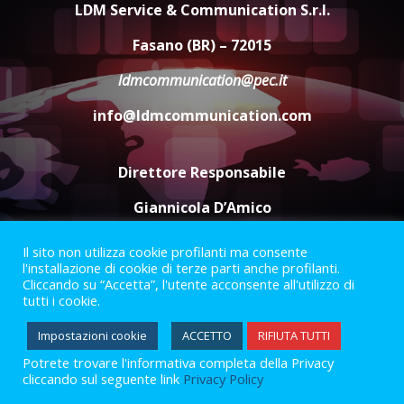
LDM Service & Communication S.r.l.
Comune di Fasano
6 Agosto 2026 14:16
4
Fasano (BR) – 72015
ldmcommunication@pec.it
Grazia Neglia, coordinatrice
cittadina di Fratelli d’Italia,
info@ldmcommunication.com
pronta a tornare in Consiglio
comunale
5
6 Agosto 2026 08:00
Direttore Responsabile
Giannicola D’Amico
Il sito non utilizza cookie profilanti ma consente
Termini e Condizioni
Privacy Policy
l'installazione di cookie di terze parti anche profilanti.
Informazioni Legali
Cliccando su “Accetta”, l'utente acconsente all'utilizzo di
tutti i cookie.
Facebook
Instagram
Youtube
Impostazioni cookie
ACCETTO
RIFIUTA TUTTI
Potrete trovare l'informativa completa della Privacy
2023 © Gofasano
|
Powered by
Creativestudio
&
LGC
.
cliccando sul seguente link
Privacy Policy