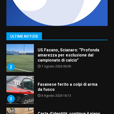
6 Agosto 2026 06:15
7
“I Contestatori: Musica di
Rivoluzione”: nuovo
appuntamento con “Fasano in
Banda”
1
ULTIME NOTIZIE
7 Agosto 2026 06:05
US Fasano, Scianaro: “Profonda
amarezza per esclusione dal
campionato di calcio”
7 Agosto 2026 06:00
2
Fasanese ferito a colpi di arma
da fuoco
6 Agosto 2026 18:13
3
Carta d’identità: continua il piano