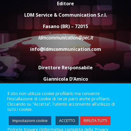
Editore
Carta d’identità: continua il piano
di aperture straordinarie del
LDM Service & Communication S.r.l.
Comune di Fasano
6 Agosto 2026 14:16
4
Fasano (BR) – 72015
ldmcommunication@pec.it
Grazia Neglia, coordinatrice
cittadina di Fratelli d’Italia,
info@ldmcommunication.com
pronta a tornare in Consiglio
comunale
5
6 Agosto 2026 08:00
Direttore Responsabile
Giannicola D’Amico
Il sito non utilizza cookie profilanti ma consente
Termini e Condizioni
Privacy Policy
l'installazione di cookie di terze parti anche profilanti.
Informazioni Legali
Cliccando su “Accetta”, l'utente acconsente all'utilizzo di
tutti i cookie.
Facebook
Instagram
Youtube
Impostazioni cookie
ACCETTO
RIFIUTA TUTTI
Potrete trovare l'informativa completa della Privacy
2023 © Gofasano
|
Powered by
Creativestudio
&
LGC
.