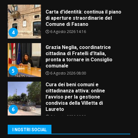
Carta d’identità: continua il piano
di aperture straordinarie del
Comune di Fasano
6 Agosto 2026 14:16
4
Grazia Neglia, coordinatrice
cittadina di Fratelli d’Italia,
pronta a tornare in Consiglio
comunale
5
6 Agosto 2026 08:00
Cura dei beni comuni e
cittadinanza attiva: online
l’avviso per la gestione
condivisa della Villetta di
6
Laureto
6 Agosto 2026 06:20
La magia del Minareto e la prima
I NOSTRI SOCIAL
assoluta de “L’Albergo