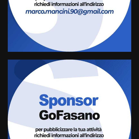
3
Carta d’identità: continua il piano
di aperture straordinarie del
Comune di Fasano
6 Agosto 2026 14:16
4
Grazia Neglia, coordinatrice
cittadina di Fratelli d’Italia,
pronta a tornare in Consiglio
comunale
5
6 Agosto 2026 08:00
Cura dei beni comuni e
cittadinanza attiva: online
l’avviso per la gestione
condivisa della Villetta di
6
Laureto
6 Agosto 2026 06:20
La magia del Minareto e la prima