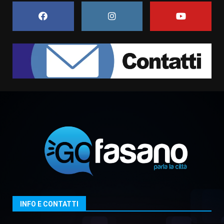
Belvedere. Il rapimento”
6 Agosto 2026 06:15
7
“I Contestatori: Musica di
Rivoluzione”: nuovo
appuntamento con “Fasano in
Banda”
1
7 Agosto 2026 06:05
US Fasano, Scianaro: “Profonda
amarezza per esclusione dal
campionato di calcio”
7 Agosto 2026 06:00
2
Fasanese ferito a colpi di arma
da fuoco
6 Agosto 2026 18:13
3
INFO E CONTATTI