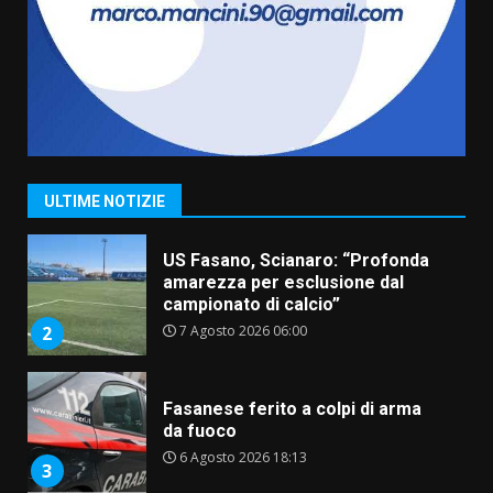
assoluta de “L’Albergo
Belvedere. Il rapimento”
6 Agosto 2026 06:15
7
“I Contestatori: Musica di
Rivoluzione”: nuovo
appuntamento con “Fasano in
Banda”
1
ULTIME NOTIZIE
7 Agosto 2026 06:05
US Fasano, Scianaro: “Profonda
amarezza per esclusione dal
campionato di calcio”
7 Agosto 2026 06:00
2
Fasanese ferito a colpi di arma
da fuoco
6 Agosto 2026 18:13
3