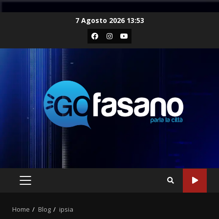
Skip
7 Agosto 2026 13:53
to
Facebook
Instagram
Youtube
content
PRIMARY
MENU
Home
Blog
ipsia