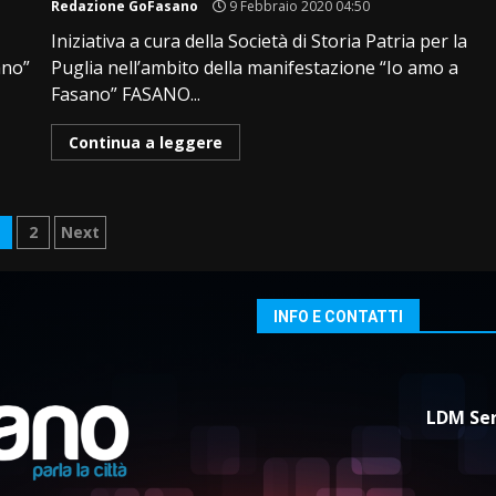
Redazione GoFasano
9 Febbraio 2020 04:50
Iniziativa a cura della Società di Storia Patria per la
ano”
Puglia nell’ambito della manifestazione “Io amo a
Fasano” FASANO...
Continua a leggere
aginazione
1
2
Next
egli
rticoli
INFO E CONTATTI
LDM Ser