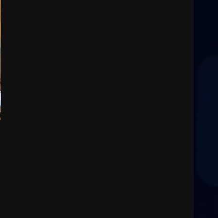
Cura dei beni comuni e
cittadinanza attiva: online
l’avviso per la gestione
condivisa della Villetta di
3
Laureto
6 Agosto 2026 06:20
La magia del Minareto e la
prima assoluta de “L’Albergo
Belvedere. Il rapimento”
6 Agosto 2026 06:15
4
Serie D, l’Us Fasano è
escluso dal campionato
5 Agosto 2026 17:30
5