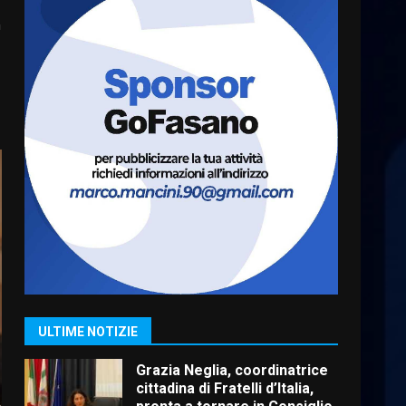
frazioni fasanesi
n
5 Agosto 2026 11:03
6
Residenti di Savelletri
scrivono al Prefetto: “Noi
cittadini di serie B”
5 Agosto 2026 06:15
7
Carta d’identità: continua il
piano di aperture
straordinarie del Comune di
Fasano
1
6 Agosto 2026 14:16
Grazia Neglia, coordinatrice
ULTIME NOTIZIE
cittadina di Fratelli d’Italia,
pronta a tornare in Consiglio
comunale
2
6 Agosto 2026 08:00