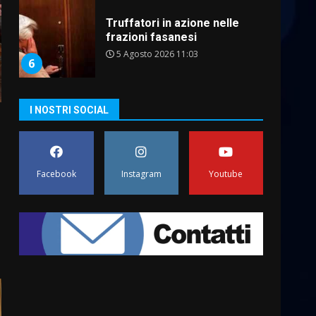
5 Agosto 2026 11:03
6
Residenti di Savelletri
scrivono al Prefetto: “Noi
cittadini di serie B”
5 Agosto 2026 06:15
I NOSTRI SOCIAL
7
Carta d’identità: continua il
piano di aperture
straordinarie del Comune di
Facebook
Instagram
Youtube
Fasano
1
6 Agosto 2026 14:16
Grazia Neglia, coordinatrice
cittadina di Fratelli d’Italia,
pronta a tornare in Consiglio
comunale
2
6 Agosto 2026 08:00