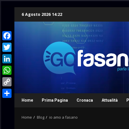
Skip
6 Agosto 2026 14:22
to
content
Facebook
Twitter
LinkedIn
WhatsApp
Copy
Link
Home
Prima Pagina
Cronaca
Attualità
P
Condividi
Home
Blog
io amo a fasano