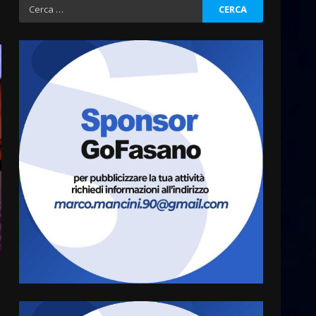
Ricerca
per:
Cura dei beni comuni e
cittadinanza attiva: online
l’avviso per la gestione
condivisa della Villetta di
3
Laureto
6 Agosto 2026 06:20
La magia del Minareto e la
prima assoluta de “L’Albergo
Belvedere. Il rapimento”
6 Agosto 2026 06:15
4
Serie D, l’Us Fasano è
escluso dal campionato
5 Agosto 2026 17:30
5
Truffatori in azione nelle