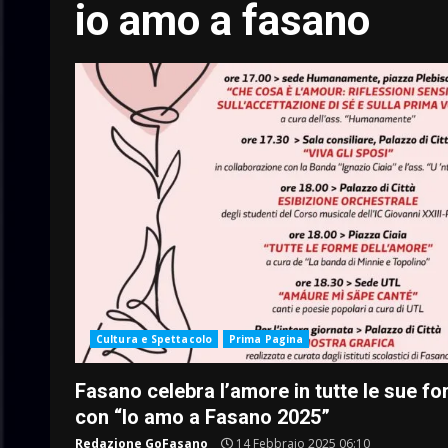
io amo a fasano
Cultura e Spettacolo
Prima Pagina
Fasano celebra l’amore in tutte le sue f
con “Io amo a Fasano 2025”
Redazione GoFasano
14 Febbraio 2025 06:10