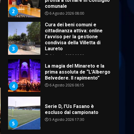
Cura dei beni comuni e
cittadinanza attiva: online
l’avviso per la gestione
condivisa della Villetta di
3
Laureto
6 Agosto 2026 06:20
La magia del Minareto e la
prima assoluta de “L’Albergo
Belvedere. Il rapimento”
6 Agosto 2026 06:15
4
Serie D, l’Us Fasano è
escluso dal campionato
5 Agosto 2026 17:30
5
Truffatori in azione nelle
frazioni fasanesi