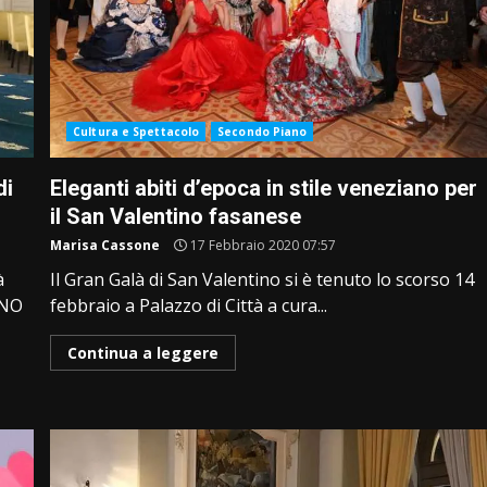
Cultura e Spettacolo
Secondo Piano
di
Eleganti abiti d’epoca in stile veneziano per
il San Valentino fasanese
Marisa Cassone
17 Febbraio 2020 07:57
à
Il Gran Galà di San Valentino si è tenuto lo scorso 14
ANO
febbraio a Palazzo di Città a cura...
Continua a leggere