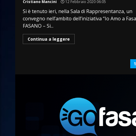
Cristiano Mancini
12 Febbraio 2020 06:05
Si è tenuto ieri, nella Sala di Rappresentanza, un
convegno nell’ambito dell’iniziativa “Io Amo a Fas
FASANO – Si...
Continua a leggere
P
d
a