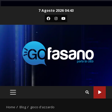
Skip
7 Agosto 2026 04:43
to
Facebook
Instagram
Youtube
content
PRIMARY
MENU
Home
Blog
gioco d'azzardo