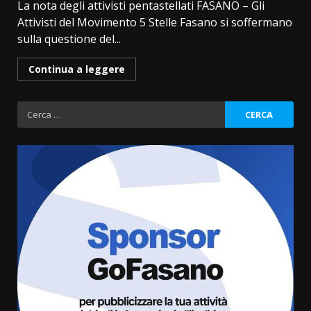
La nota degli attivisti pentastellati FASANO – Gli
Attivisti del Movimento 5 Stelle Fasano si soffermano
sulla questione del...
Continua a leggere
Ricerca
per:
Grazia Neglia, coordinatrice
cittadina di Fratelli d’Italia,
pronta a tornare in Consiglio
comunale
3