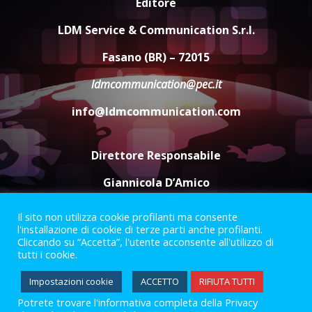
Editore
cittadinanza attiva: online
l’avviso per la gestione
LDM Service & Communication S.r.l.
condivisa della Villetta di
4
Laureto
Fasano (BR) – 72015
6 Agosto 2026 06:20
ldmcommunication@pec.it
La magia del Minareto e la prima
assoluta de “L’Albergo
info@ldmcommunication.com
Belvedere. Il rapimento”
6 Agosto 2026 06:15
5
Direttore Responsabile
Giannicola D’Amico
Il sito non utilizza cookie profilanti ma consente
Termini e Condizioni
Privacy Policy
l'installazione di cookie di terze parti anche profilanti.
Informazioni Legali
Cliccando su “Accetta”, l'utente acconsente all'utilizzo di
tutti i cookie.
Facebook
Instagram
Youtube
Impostazioni cookie
ACCETTO
RIFIUTA TUTTI
Potrete trovare l'informativa completa della Privacy
2023 © Gofasano
|
Powered by
Creativestudio
&
LGC
.