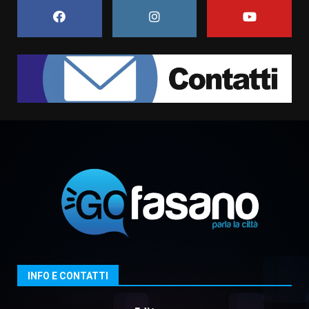
5 Agosto 2026 11:03
7
Fasanese ferito a colpi di arma
da fuoco
6 Agosto 2026 18:13
1
Carta d’identità: continua il piano
di aperture straordinarie del
Comune di Fasano
6 Agosto 2026 14:16
2
Grazia Neglia, coordinatrice
cittadina di Fratelli d’Italia,
pronta a tornare in Consiglio
comunale
3
INFO E CONTATTI
6 Agosto 2026 08:00
Cura dei beni comuni e