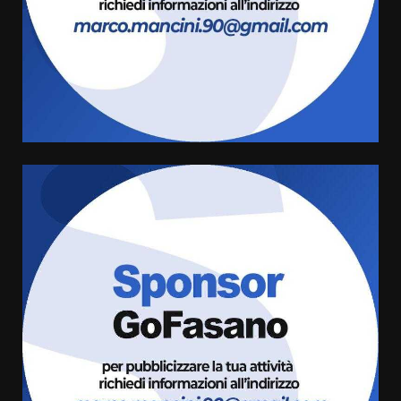
6 Agosto 2026 08:00
Cura dei beni comuni e
cittadinanza attiva: online
l’avviso per la gestione
condivisa della Villetta di
4
Laureto
6 Agosto 2026 06:20
La magia del Minareto e la prima
assoluta de “L’Albergo
Belvedere. Il rapimento”
6 Agosto 2026 06:15
5
Serie D, l’Us Fasano è escluso
dal campionato
5 Agosto 2026 17:30
6
Truffatori in azione nelle