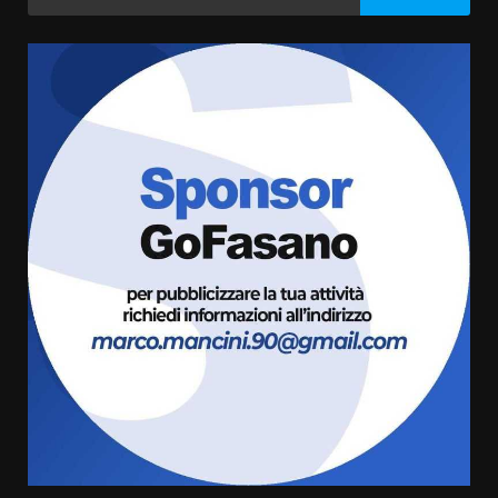
per:
articoli
Politiche Giovanili e Mobilità
Sostenibile: premiati gli studenti
universitari del bando “La strada
giusta”
3
8 Agosto 2026 07:15
“I Contestatori: Musica di
Rivoluzione”: nuovo
appuntamento con “Fasano in
Banda”
4
7 Agosto 2026 06:05