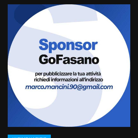
US Fasano, Scianaro: “Profonda
amarezza per esclusione dal
campionato di calcio”
7 Agosto 2026 06:00
5
Fasanese ferito a colpi di arma
da fuoco
6 Agosto 2026 18:13
6
Carta d’identità: continua il piano
di aperture straordinarie del
Comune di Fasano
6 Agosto 2026 14:16
7
La Banda Città di Fasano apre
ufficialmente la Festa di
Savelletri
8 Agosto 2026 11:00