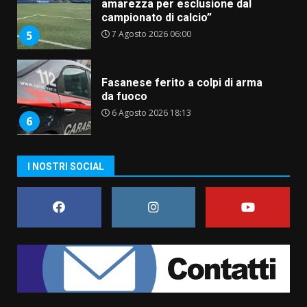
amarezza per esclusione dal
campionato di calcio”
7 Agosto 2026 06:00
5
Fasanese ferito a colpi di arma
da fuoco
6 Agosto 2026 18:13
6
Carta d’identità: continua il piano
I NOSTRI SOCIAL
di aperture straordinarie del
Comune di Fasano
6 Agosto 2026 14:16
7
La Banda Città di Fasano apre
ufficialmente la Festa di
Savelletri
8 Agosto 2026 11:00
1