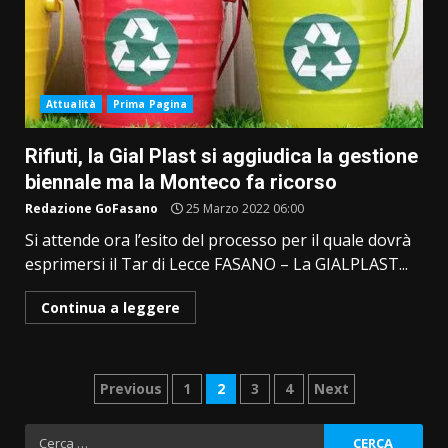
Attualità
Prima Pagina
Rifiuti, la Gial Plast si aggiudica la gestione
biennale ma la Monteco fa ricorso
Redazione GoFasano
25 Marzo 2022 06:00
Si attende ora l’esito del processo per il quale dovrà
esprimersi il Tar di Lecce FASANO – La GIALPLAST...
Continua a leggere
Paginazione
Previous
1
2
3
4
Next
degli
Ricerca