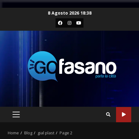
Skip
8 Agosto 2026 18:38
to
Facebook
Instagram
Youtube
content
PRIMARY
MENU
Home
Blog
gial plast
Page 2