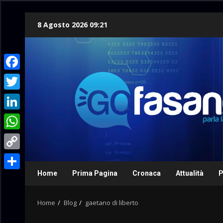
Skip
8 Agosto 2026 09:21
to
content
Facebook
Twitter
LinkedIn
WhatsApp
Copy
Link
Home
Prima Pagina
Cronaca
Attualità
P
Condividi
Home
Blog
gaetano di liberto