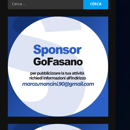
Ricerca
per:
“I Contestatori: Musica di
Rivoluzione”: nuovo
appuntamento con “Fasano in
Banda”
3
7 Agosto 2026 06:05
US Fasano, Scianaro:
“Profonda amarezza per
esclusione dal campionato di
calcio”
4
7 Agosto 2026 06:00
Fasanese ferito a colpi di
arma da fuoco
6 Agosto 2026 18:13
5