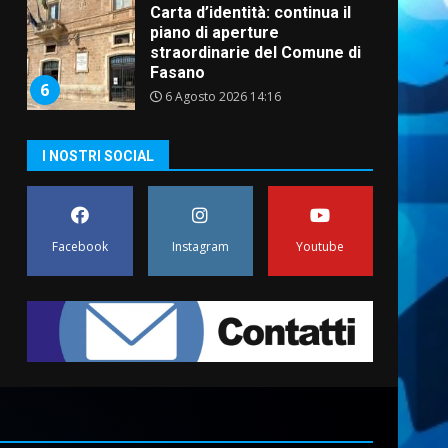
Carta d’identità: continua il
piano di aperture
straordinarie del Comune di
Fasano
6
6 Agosto 2026 14:16
Grazia Neglia, coordinatrice
I NOSTRI SOCIAL
cittadina di Fratelli d’Italia,
pronta a tornare in Consiglio
comunale
7
6 Agosto 2026 08:00
Facebook
Instagram
Youtube
Savelletri in festa, domani
sera grande spettacolo con
Uccio De Santis
8 Agosto 2026 07:30
1
Politiche Giovanili e Mobilità
Sostenibile: premiati gli
studenti universitari del
bando “La strada giusta”