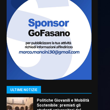
Carta d’identità: continua il
piano di aperture
straordinarie del Comune di
Fasano
6
6 Agosto 2026 14:16
Grazia Neglia, coordinatrice
cittadina di Fratelli d’Italia,
pronta a tornare in Consiglio
comunale
7
6 Agosto 2026 08:00
Savelletri in festa, domani
sera grande spettacolo con
Uccio De Santis
8 Agosto 2026 07:30
1
ULTIME NOTIZIE
Politiche Giovanili e Mobilità
Sostenibile: premiati gli