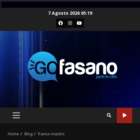
Skip
7 Agosto 2026 05:19
to
Facebook
Instagram
Youtube
content
PRIMARY
MENU
Home
Blog
franco mastro