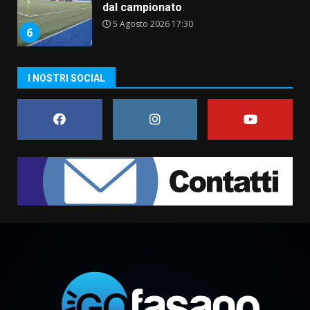
dal campionato
5 Agosto 2026 17:30
6
I NOSTRI SOCIAL
Truffatori in azione nelle
frazioni fasanesi
5 Agosto 2026 11:03
7
Fasanese ferito a colpi di arma
da fuoco
6 Agosto 2026 18:13
1
Carta d’identità: continua il piano
di aperture straordinarie del
Comune di Fasano
6 Agosto 2026 14:16
2