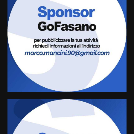
Grazia Neglia, coordinatrice
cittadina di Fratelli d’Italia,
pronta a tornare in Consiglio
comunale
3
6 Agosto 2026 08:00
Cura dei beni comuni e
cittadinanza attiva: online
l’avviso per la gestione
condivisa della Villetta di
4
Laureto
6 Agosto 2026 06:20
La magia del Minareto e la prima
assoluta de “L’Albergo
Belvedere. Il rapimento”
6 Agosto 2026 06:15
5