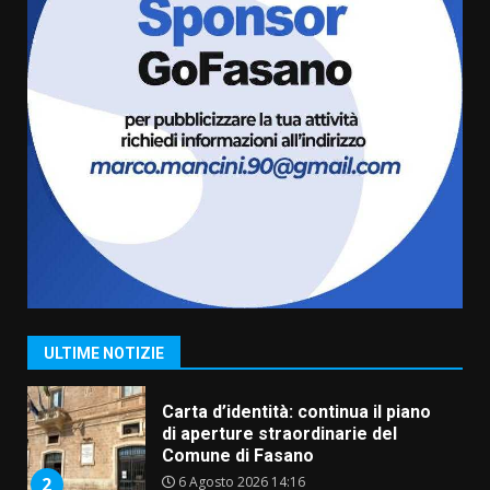
Serie D, l’Us Fasano è escluso
dal campionato
5 Agosto 2026 17:30
6
Truffatori in azione nelle
frazioni fasanesi
5 Agosto 2026 11:03
7
Fasanese ferito a colpi di arma
da fuoco
6 Agosto 2026 18:13
1
ULTIME NOTIZIE
Carta d’identità: continua il piano
di aperture straordinarie del
Comune di Fasano
6 Agosto 2026 14:16
2