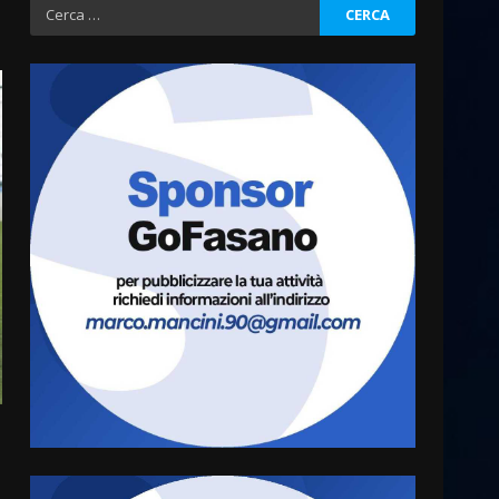
Ricerca
per:
Savelletri in festa, domani
sera grande spettacolo con
Uccio De Santis
8 Agosto 2026 07:30
3
Politiche Giovanili e Mobilità
Sostenibile: premiati gli
studenti universitari del
bando “La strada giusta”
4
8 Agosto 2026 07:15
“I Contestatori: Musica di
Rivoluzione”: nuovo
appuntamento con “Fasano in
Banda”
5
7 Agosto 2026 06:05