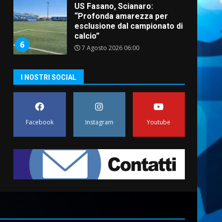
US Fasano, Scianaro:
“Profonda amarezza per
esclusione dal campionato di
calcio”
6
7 Agosto 2026 06:00
I NOSTRI SOCIAL
Fasanese ferito a colpi di
arma da fuoco
6 Agosto 2026 18:13
7
Facebook
Instagram
Youtube
Serie D, l’Us Fasano non
molla e conferma di voler
ricorrere per ottenere
l’iscrizione
1
8 Agosto 2026 19:55
La Banda Città di Fasano apre
ufficialmente la Festa di
Savelletri