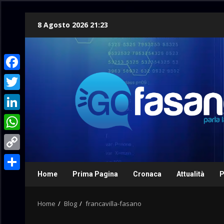
Skip
8 Agosto 2026 21:23
to
content
Facebook
Twitter
LinkedIn
WhatsApp
Copy
Link
Home
Prima Pagina
Cronaca
Attualità
P
Condividi
Home
Blog
francavilla-fasano