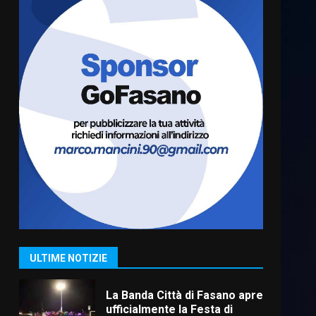
US Fasano, Scianaro:
“Profonda amarezza per
esclusione dal campionato di
calcio”
6
7 Agosto 2026 06:00
Fasanese ferito a colpi di
arma da fuoco
6 Agosto 2026 18:13
7
Serie D, l’Us Fasano non
molla e conferma di voler
ricorrere per ottenere
l’iscrizione
1
ULTIME NOTIZIE
8 Agosto 2026 19:55
La Banda Città di Fasano apre
ufficialmente la Festa di