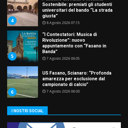
Sostenibile: premiati gli studenti
universitari del bando “La strada
giusta”
4
8 Agosto 2026 07:15
“I Contestatori: Musica di
Rivoluzione”: nuovo
appuntamento con “Fasano in
Banda”
5
7 Agosto 2026 06:05
US Fasano, Scianaro: “Profonda
amarezza per esclusione dal
campionato di calcio”
7 Agosto 2026 06:00
6
I NOSTRI SOCIAL
Fasanese ferito a colpi di arma
da fuoco
6 Agosto 2026 18:13
7