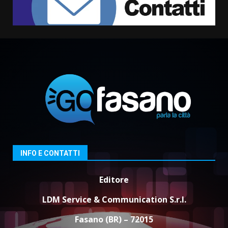
Serie D, l’Us Fasano non molla e
conferma di voler ricorrere per
ottenere l’iscrizione
8 Agosto 2026 19:55
1
La Banda Città di Fasano apre
ufficialmente la Festa di
Savelletri
8 Agosto 2026 11:00
2
INFO E CONTATTI
Savelletri in festa, domani sera
grande spettacolo con Uccio De
Santis
Editore
8 Agosto 2026 07:30
3
LDM Service & Communication S.r.l.
Politiche Giovanili e Mobilità
Fasano (BR) – 72015
Sostenibile: premiati gli studenti