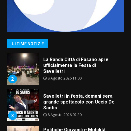
6 Agosto 2026 18:13
7
Serie D, l’Us Fasano non molla e
conferma di voler ricorrere per
ottenere l’iscrizione
8 Agosto 2026 19:55
1
ULTIME NOTIZIE
La Banda Città di Fasano apre
ufficialmente la Festa di
Savelletri
8 Agosto 2026 11:00
2
Savelletri in festa, domani sera
grande spettacolo con Uccio De
Santis
8 Agosto 2026 07:30
3
Politiche Giovanili e Mobilità