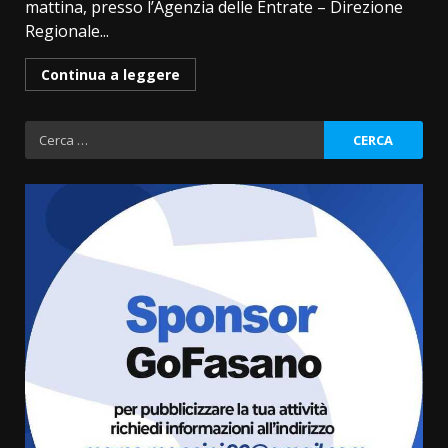
mattina, presso l’Agenzia delle Entrate – Direzione
Regionale...
Continua a leggere
Ricerca
per:
Savelletri in festa, domani sera
grande spettacolo con Uccio De
Santis
8 Agosto 2026 07:30
3