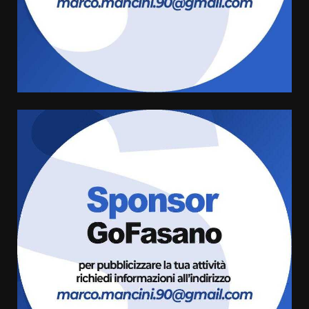
Politiche Giovanili e Mobilità
Sostenibile: premiati gli studenti
universitari del bando “La strada
giusta”
4
8 Agosto 2026 07:15
“I Contestatori: Musica di
Rivoluzione”: nuovo
appuntamento con “Fasano in
Banda”
5
7 Agosto 2026 06:05
US Fasano, Scianaro: “Profonda
amarezza per esclusione dal
campionato di calcio”
7 Agosto 2026 06:00
6
Fasanese ferito a colpi di arma
da fuoco