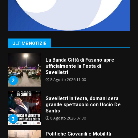
7
Serie D, l’Us Fasano non molla e
conferma di voler ricorrere per
ottenere l’iscrizione
8 Agosto 2026 19:55
1
ULTIME NOTIZIE
La Banda Città di Fasano apre
ufficialmente la Festa di
Savelletri
8 Agosto 2026 11:00
2
Savelletri in festa, domani sera
grande spettacolo con Uccio De
Santis
8 Agosto 2026 07:30
3
Politiche Giovanili e Mobilità