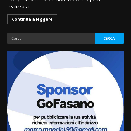
realizzata...
Continua a leggere
Ricerca
per:
Savelletri in festa, domani sera
grande spettacolo con Uccio De
Santis
8 Agosto 2026 07:30
3