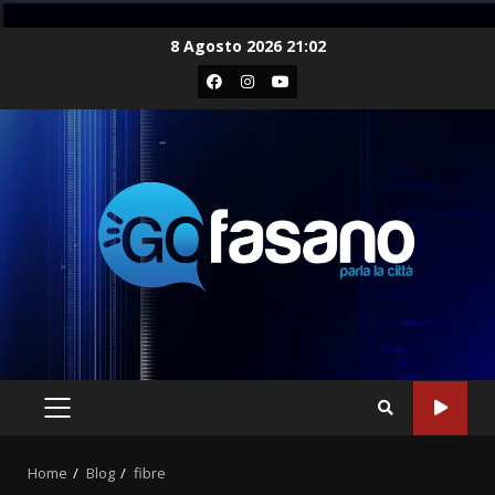
Skip
8 Agosto 2026 21:02
to
Facebook
Instagram
Youtube
content
PRIMARY
MENU
Home
Blog
fibre