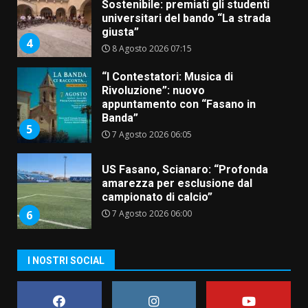
Sostenibile: premiati gli studenti
universitari del bando “La strada
giusta”
4
8 Agosto 2026 07:15
“I Contestatori: Musica di
Rivoluzione”: nuovo
appuntamento con “Fasano in
Banda”
5
7 Agosto 2026 06:05
US Fasano, Scianaro: “Profonda
amarezza per esclusione dal
campionato di calcio”
7 Agosto 2026 06:00
6
I NOSTRI SOCIAL
Fasanese ferito a colpi di arma
da fuoco
6 Agosto 2026 18:13
7