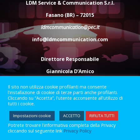
universitari del bando “La strada
LDM Service & Communication S.r.l.
giusta”
4
Fasano (BR) – 72015
8 Agosto 2026 07:15
ldmcommunication@pec.it
“I Contestatori: Musica di
Rivoluzione”: nuovo
info@ldmcommunication.com
appuntamento con “Fasano in
Banda”
5
7 Agosto 2026 06:05
Direttore Responsabile
Giannicola D’Amico
Il sito non utilizza cookie profilanti ma consente
Termini e Condizioni
Privacy Policy
l'installazione di cookie di terze parti anche profilanti.
Informazioni Legali
Cliccando su “Accetta”, l'utente acconsente all'utilizzo di
tutti i cookie.
Facebook
Instagram
Youtube
Impostazioni cookie
ACCETTO
RIFIUTA TUTTI
Potrete trovare l'informativa completa della Privacy
2023 © Gofasano
|
Powered by
Creativestudio
&
LGC
.
cliccando sul seguente link
Privacy Policy