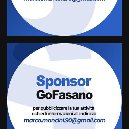
Politiche Giovanili e Mobilità
Sostenibile: premiati gli studenti
universitari del bando “La strada
giusta”
4
8 Agosto 2026 07:15
“I Contestatori: Musica di
Rivoluzione”: nuovo
appuntamento con “Fasano in
Banda”
5
7 Agosto 2026 06:05
US Fasano, Scianaro: “Profonda
amarezza per esclusione dal
campionato di calcio”
7 Agosto 2026 06:00
6
Fasanese ferito a colpi di arma
da fuoco
6 Agosto 2026 18:13