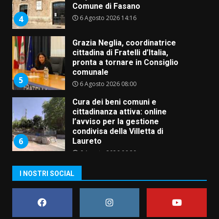
Comune di Fasano
6 Agosto 2026 14:16
4
Grazia Neglia, coordinatrice
cittadina di Fratelli d’Italia,
pronta a tornare in Consiglio
comunale
5
6 Agosto 2026 08:00
Cura dei beni comuni e
cittadinanza attiva: online
l’avviso per la gestione
condivisa della Villetta di
6
Laureto
6 Agosto 2026 06:20
La magia del Minareto e la prima
I NOSTRI SOCIAL
assoluta de “L’Albergo
Belvedere. Il rapimento”
6 Agosto 2026 06:15
7