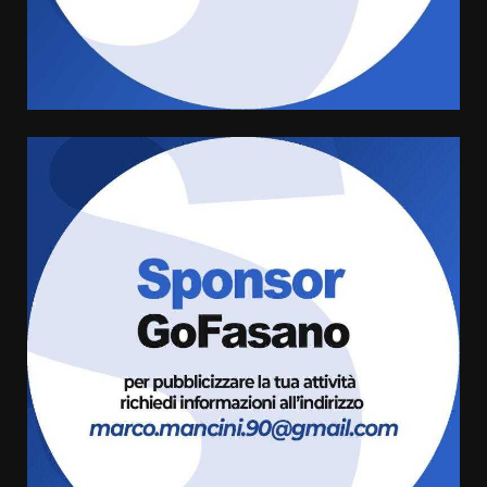
di aperture straordinarie del
Comune di Fasano
6 Agosto 2026 14:16
4
Grazia Neglia, coordinatrice
cittadina di Fratelli d’Italia,
pronta a tornare in Consiglio
comunale
5
6 Agosto 2026 08:00
Cura dei beni comuni e
cittadinanza attiva: online
l’avviso per la gestione
condivisa della Villetta di
6
Laureto
6 Agosto 2026 06:20
La magia del Minareto e la prima
assoluta de “L’Albergo
Belvedere. Il rapimento”
6 Agosto 2026 06:15
7