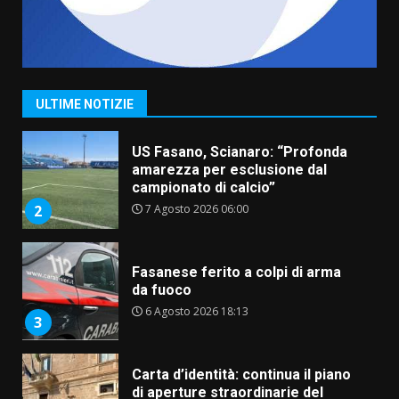
“I Contestatori: Musica di
Rivoluzione”: nuovo
appuntamento con “Fasano in
Banda”
1
ULTIME NOTIZIE
7 Agosto 2026 06:05
US Fasano, Scianaro: “Profonda
amarezza per esclusione dal
campionato di calcio”
7 Agosto 2026 06:00
2
Fasanese ferito a colpi di arma
da fuoco
6 Agosto 2026 18:13
3
Carta d’identità: continua il piano
di aperture straordinarie del