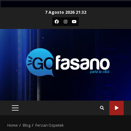
Skip
7 Agosto 2026 21:32
to
Facebook
Instagram
Youtube
content
PRIMARY
MENU
Home
Blog
Ferzan Ozpetek