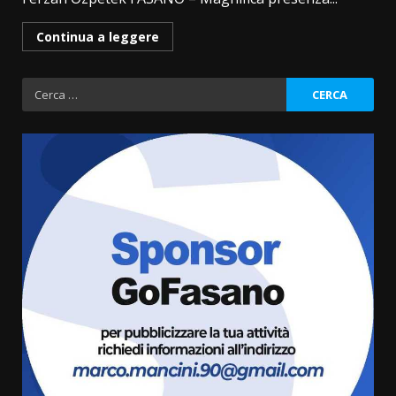
Continua a leggere
Ricerca
per:
Fasanese ferito a colpi di arma
da fuoco
6 Agosto 2026 18:13
3
Carta d’identità: continua il piano