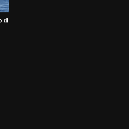
o di
p