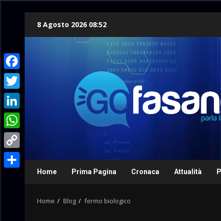
Skip
8 Agosto 2026 08:52
to
content
Facebook
Twitter
LinkedIn
WhatsApp
Copy
Link
Home
Prima Pagina
Cronaca
Attualità
P
Condividi
Home
Blog
fermo biologico