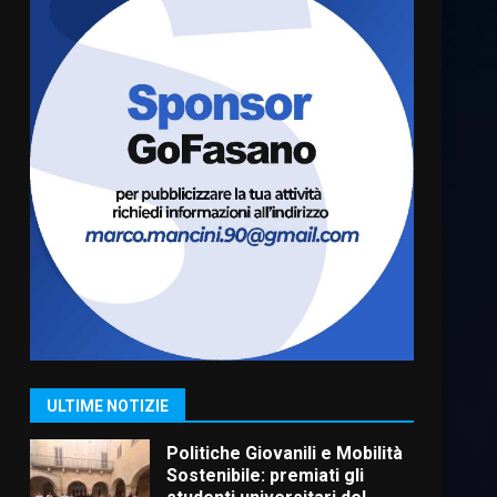
Carta d’identità: continua il
piano di aperture
straordinarie del Comune di
Fasano
6
6 Agosto 2026 14:16
Grazia Neglia, coordinatrice
cittadina di Fratelli d’Italia,
pronta a tornare in Consiglio
comunale
7
6 Agosto 2026 08:00
Savelletri in festa, domani
sera grande spettacolo con
Uccio De Santis
8 Agosto 2026 07:30
1
ULTIME NOTIZIE
Politiche Giovanili e Mobilità
Sostenibile: premiati gli