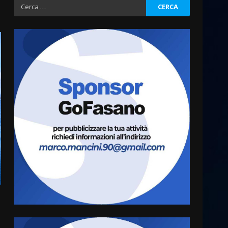
Ricerca
per:
“I Contestatori: Musica di
Rivoluzione”: nuovo
appuntamento con “Fasano in
Banda”
3
7 Agosto 2026 06:05
US Fasano, Scianaro:
“Profonda amarezza per
esclusione dal campionato di
calcio”
4
7 Agosto 2026 06:00
Fasanese ferito a colpi di
arma da fuoco
6 Agosto 2026 18:13
5