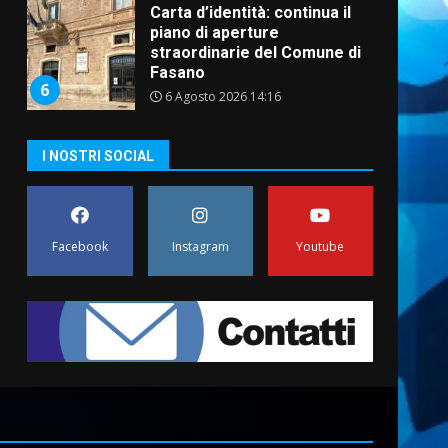
Carta d’identità: continua il
piano di aperture
straordinarie del Comune di
Fasano
6
6 Agosto 2026 14:16
Grazia Neglia, coordinatrice
I NOSTRI SOCIAL
cittadina di Fratelli d’Italia,
pronta a tornare in Consiglio
comunale
7
6 Agosto 2026 08:00
Facebook
Instagram
Youtube
Savelletri in festa, domani
sera grande spettacolo con
Uccio De Santis
8 Agosto 2026 07:30
1
Politiche Giovanili e Mobilità
Sostenibile: premiati gli
studenti universitari del
bando “La strada giusta”