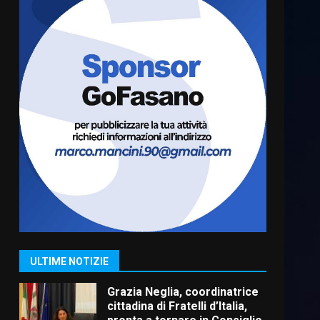
Truffatori in azione nelle
frazioni fasanesi
5 Agosto 2026 11:03
6
Residenti di Savelletri
scrivono al Prefetto: “Noi
cittadini di serie B”
5 Agosto 2026 06:15
7
Carta d’identità: continua il
piano di aperture
straordinarie del Comune di
Fasano
1
ULTIME NOTIZIE
6 Agosto 2026 14:16
Grazia Neglia, coordinatrice
cittadina di Fratelli d’Italia,