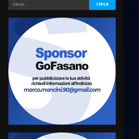
Ricerca
per:
Cura dei beni comuni e
cittadinanza attiva: online
l’avviso per la gestione
condivisa della Villetta di
3
Laureto
6 Agosto 2026 06:20
La magia del Minareto e la
prima assoluta de “L’Albergo
Belvedere. Il rapimento”
6 Agosto 2026 06:15
4
Serie D, l’Us Fasano è
escluso dal campionato
5 Agosto 2026 17:30
5