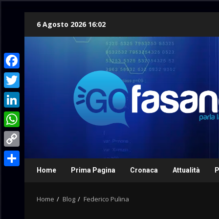
Skip
6 Agosto 2026 16:02
to
content
Facebook
Twitter
LinkedIn
WhatsApp
Copy
Link
Home
Prima Pagina
Cronaca
Attualità
P
Condividi
Home
Blog
Federico Pulina