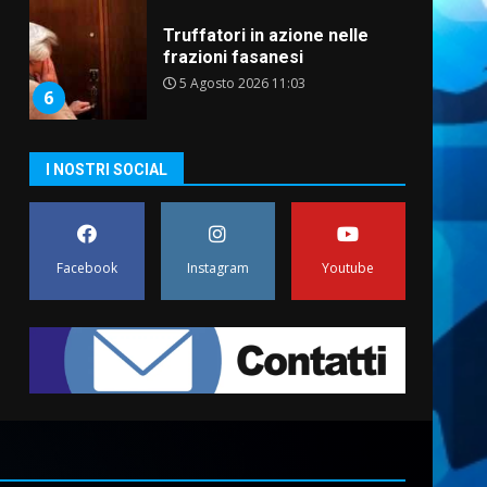
Truffatori in azione nelle
frazioni fasanesi
5 Agosto 2026 11:03
6
Residenti di Savelletri
I NOSTRI SOCIAL
scrivono al Prefetto: “Noi
cittadini di serie B”
5 Agosto 2026 06:15
7
Facebook
Instagram
Youtube
Carta d’identità: continua il
piano di aperture
straordinarie del Comune di
Fasano
1
6 Agosto 2026 14:16
Grazia Neglia, coordinatrice
cittadina di Fratelli d’Italia,
pronta a tornare in Consiglio
comunale