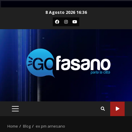
Skip
8 Agosto 2026 16:36
to
Facebook
Instagram
Youtube
content
PRIMARY
MENU
Home
Blog
ex pm arnesano