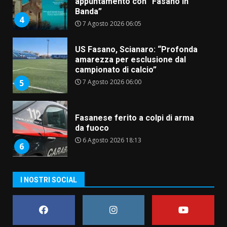
appuntamento con “Fasano in
Banda”
4
7 Agosto 2026 06:05
US Fasano, Scianaro: “Profonda
amarezza per esclusione dal
campionato di calcio”
7 Agosto 2026 06:00
5
Fasanese ferito a colpi di arma
da fuoco
6 Agosto 2026 18:13
6
Carta d’identità: continua il piano
I NOSTRI SOCIAL
di aperture straordinarie del
Comune di Fasano
6 Agosto 2026 14:16
7