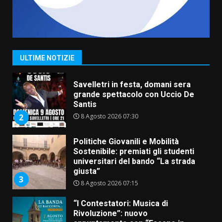
La Banda Città di Fasano apre
ufficialmente la Festa di
Savelletri
8 Agosto 2026 11:00
1
ULTIME NOTIZIE
Savelletri in festa, domani sera
grande spettacolo con Uccio De
Santis
8 Agosto 2026 07:30
2
Politiche Giovanili e Mobilità
Sostenibile: premiati gli studenti
universitari del bando “La strada
giusta”
3
8 Agosto 2026 07:15
“I Contestatori: Musica di
Rivoluzione”: nuovo