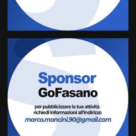
Rivoluzione”: nuovo
appuntamento con “Fasano in
Banda”
4
7 Agosto 2026 06:05
US Fasano, Scianaro: “Profonda
amarezza per esclusione dal
campionato di calcio”
7 Agosto 2026 06:00
5
Fasanese ferito a colpi di arma
da fuoco
6 Agosto 2026 18:13
6
Carta d’identità: continua il piano
di aperture straordinarie del
Comune di Fasano
6 Agosto 2026 14:16
7