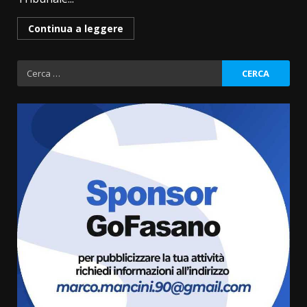
Continua a leggere
Ricerca
per:
Politiche Giovanili e Mobilità
Sostenibile: premiati gli studenti
universitari del bando “La strada
giusta”
3
8 Agosto 2026 07:15
“I Contestatori: Musica di