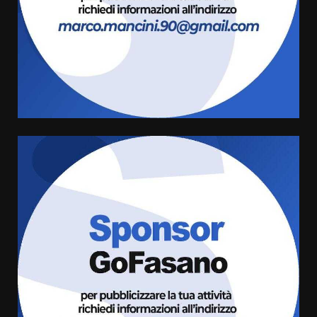
3
8 Agosto 2026 07:15
“I Contestatori: Musica di
Rivoluzione”: nuovo
appuntamento con “Fasano in
Banda”
4
7 Agosto 2026 06:05
US Fasano, Scianaro: “Profonda
amarezza per esclusione dal
campionato di calcio”
7 Agosto 2026 06:00
5
Fasanese ferito a colpi di arma
da fuoco
6 Agosto 2026 18:13
6
Carta d’identità: continua il piano