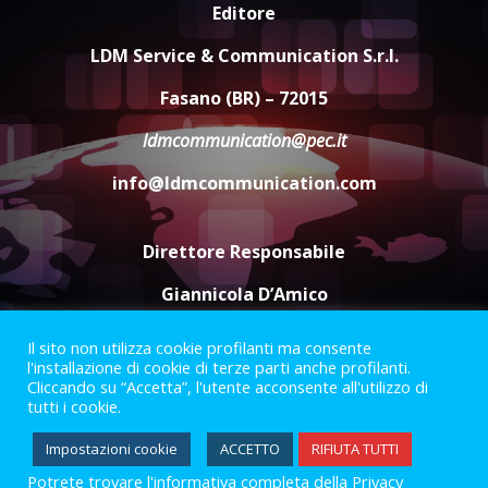
“I Contestatori: Musica di
Editore
Rivoluzione”: nuovo
appuntamento con “Fasano in
LDM Service & Communication S.r.l.
Banda”
4
Fasano (BR) – 72015
7 Agosto 2026 06:05
ldmcommunication@pec.it
US Fasano, Scianaro: “Profonda
amarezza per esclusione dal
info@ldmcommunication.com
campionato di calcio”
7 Agosto 2026 06:00
5
Direttore Responsabile
Giannicola D’Amico
Il sito non utilizza cookie profilanti ma consente
Termini e Condizioni
Privacy Policy
l'installazione di cookie di terze parti anche profilanti.
Informazioni Legali
Cliccando su “Accetta”, l'utente acconsente all'utilizzo di
tutti i cookie.
Facebook
Instagram
Youtube
Impostazioni cookie
ACCETTO
RIFIUTA TUTTI
Potrete trovare l'informativa completa della Privacy
2023 © Gofasano
|
Powered by
Creativestudio
&
LGC
.