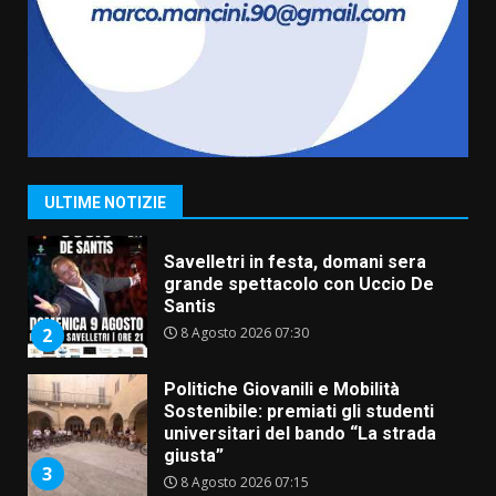
di aperture straordinarie del
Comune di Fasano
6 Agosto 2026 14:16
7
La Banda Città di Fasano apre
ufficialmente la Festa di
Savelletri
8 Agosto 2026 11:00
1
ULTIME NOTIZIE
Savelletri in festa, domani sera
grande spettacolo con Uccio De
Santis
8 Agosto 2026 07:30
2
Politiche Giovanili e Mobilità
Sostenibile: premiati gli studenti
universitari del bando “La strada
giusta”
3
8 Agosto 2026 07:15