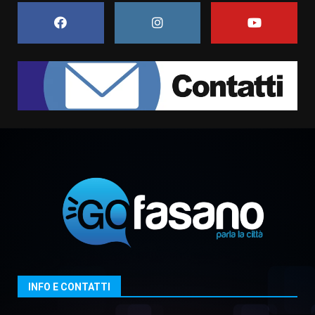
Comune di Fasano
6 Agosto 2026 14:16
7
La Banda Città di Fasano apre
ufficialmente la Festa di
Savelletri
8 Agosto 2026 11:00
1
Savelletri in festa, domani sera
grande spettacolo con Uccio De
Santis
8 Agosto 2026 07:30
2
Politiche Giovanili e Mobilità
Sostenibile: premiati gli studenti
universitari del bando “La strada
giusta”
3
INFO E CONTATTI
8 Agosto 2026 07:15