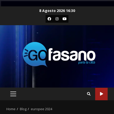
Skip
8 Agosto 2026 16:30
to
Facebook
Instagram
Youtube
content
PRIMARY
MENU
Home
Blog
europee 2024