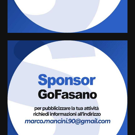
La magia del Minareto e la prima
assoluta de “L’Albergo
Belvedere. Il rapimento”
6 Agosto 2026 06:15
4
Serie D, l’Us Fasano è escluso
dal campionato
5 Agosto 2026 17:30
5
Truffatori in azione nelle
frazioni fasanesi
5 Agosto 2026 11:03
6
Residenti di Savelletri scrivono
al Prefetto: “Noi cittadini di
serie B”
5 Agosto 2026 06:15
7