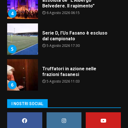
assoluta de “L’Albergo
Belvedere. Il rapimento”
6 Agosto 2026 06:15
4
Serie D, l’Us Fasano è escluso
dal campionato
5 Agosto 2026 17:30
5
Truffatori in azione nelle
frazioni fasanesi
5 Agosto 2026 11:03
6
Residenti di Savelletri scrivono
I NOSTRI SOCIAL
al Prefetto: “Noi cittadini di
serie B”
5 Agosto 2026 06:15
7