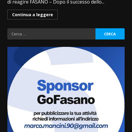
di reagire FASANO – Dopo il successo dello...
Continua a leggere
Ricerca
per:
Cura dei beni comuni e
cittadinanza attiva: online
l’avviso per la gestione
condivisa della Villetta di
3
Laureto
6 Agosto 2026 06:20