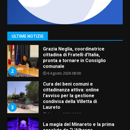
Carta d’identità: continua il piano
di aperture straordinarie del
Comune di Fasano
6 Agosto 2026 14:16
1
ULTIME NOTIZIE
Grazia Neglia, coordinatrice
cittadina di Fratelli d’Italia,
pronta a tornare in Consiglio
comunale
2
6 Agosto 2026 08:00
Cura dei beni comuni e
cittadinanza attiva: online
l’avviso per la gestione
condivisa della Villetta di
3
Laureto
6 Agosto 2026 06:20
La magia del Minareto e la prima