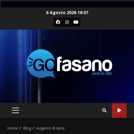
Skip
6 Agosto 2026 18:07
to
Facebook
Instagram
Youtube
content
PRIMARY
MENU
Home
Blog
eugenio di tano