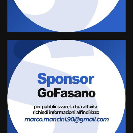
La Banda Città di Fasano apre
ufficialmente la Festa di
Savelletri
8 Agosto 2026 11:00
4
Savelletri in festa, domani sera
grande spettacolo con Uccio De
Santis
8 Agosto 2026 07:30
5
Politiche Giovanili e Mobilità
Sostenibile: premiati gli studenti
universitari del bando “La strada
giusta”
6
8 Agosto 2026 07:15
“I Contestatori: Musica di
Rivoluzione”: nuovo
appuntamento con “Fasano in
Banda”
7