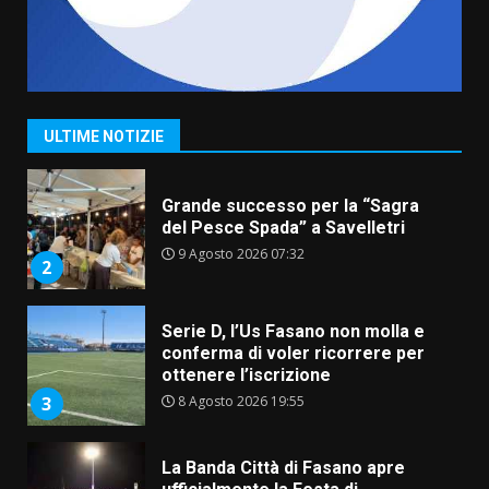
7 Agosto 2026 06:05
TARI, Scianaro: “Uniti per una
proposta concreta di
abbattimento per i cittadini
fasanesi”
1
ULTIME NOTIZIE
10 Agosto 2026 06:05
Grande successo per la “Sagra
del Pesce Spada” a Savelletri
9 Agosto 2026 07:32
2
Serie D, l’Us Fasano non molla e
conferma di voler ricorrere per
ottenere l’iscrizione
8 Agosto 2026 19:55
3
La Banda Città di Fasano apre