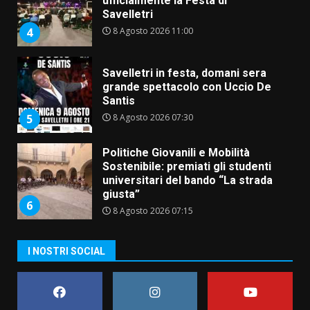
ufficialmente la Festa di
Savelletri
8 Agosto 2026 11:00
4
Savelletri in festa, domani sera
grande spettacolo con Uccio De
Santis
8 Agosto 2026 07:30
5
Politiche Giovanili e Mobilità
Sostenibile: premiati gli studenti
universitari del bando “La strada
giusta”
6
8 Agosto 2026 07:15
“I Contestatori: Musica di
I NOSTRI SOCIAL
Rivoluzione”: nuovo
appuntamento con “Fasano in
Banda”
7
7 Agosto 2026 06:05