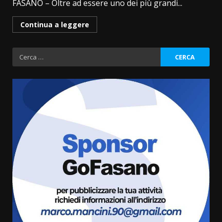
FASANO – Oltre ad essere uno dei più grandi...
Continua a leggere
Ricerca
per:
Serie D, l’Us Fasano non molla e
conferma di voler ricorrere per
ottenere l’iscrizione
8 Agosto 2026 19:55
3