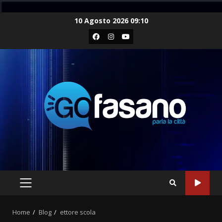
Skip
10 Agosto 2026 09:10
to
Facebook
Instagram
Youtube
content
PRIMARY
MENU
Home
Blog
ettore scola