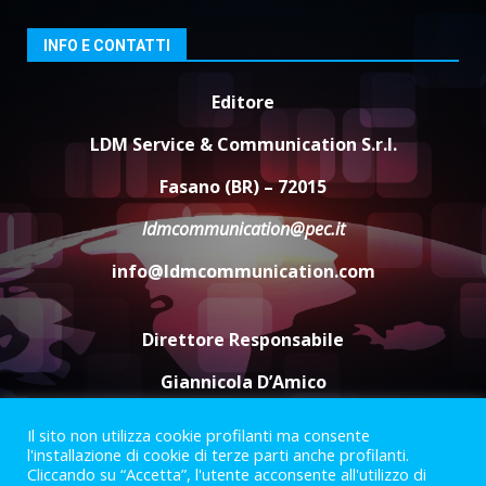
Santis
8 Agosto 2026 07:30
3
INFO E CONTATTI
Politiche Giovanili e Mobilità
Editore
Sostenibile: premiati gli studenti
universitari del bando “La strada
LDM Service & Communication S.r.l.
giusta”
4
Fasano (BR) – 72015
8 Agosto 2026 07:15
ldmcommunication@pec.it
“I Contestatori: Musica di
Rivoluzione”: nuovo
info@ldmcommunication.com
appuntamento con “Fasano in
Banda”
5
7 Agosto 2026 06:05
Direttore Responsabile
Giannicola D’Amico
Il sito non utilizza cookie profilanti ma consente
Termini e Condizioni
Privacy Policy
l'installazione di cookie di terze parti anche profilanti.
Informazioni Legali
Cliccando su “Accetta”, l'utente acconsente all'utilizzo di