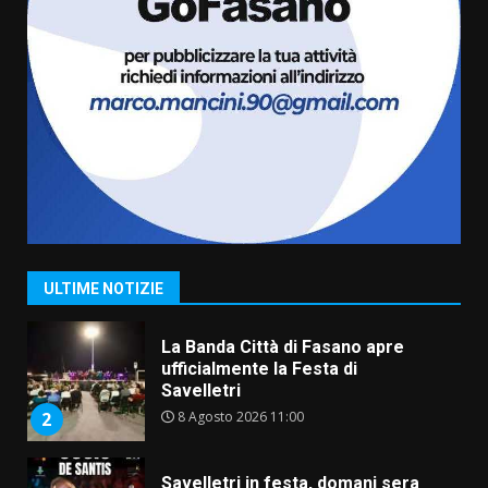
7 Agosto 2026 06:00
6
Fasanese ferito a colpi di arma
da fuoco
6 Agosto 2026 18:13
7
Serie D, l’Us Fasano non molla e
conferma di voler ricorrere per
ottenere l’iscrizione
8 Agosto 2026 19:55
1
ULTIME NOTIZIE
La Banda Città di Fasano apre
ufficialmente la Festa di
Savelletri
8 Agosto 2026 11:00
2
Savelletri in festa, domani sera