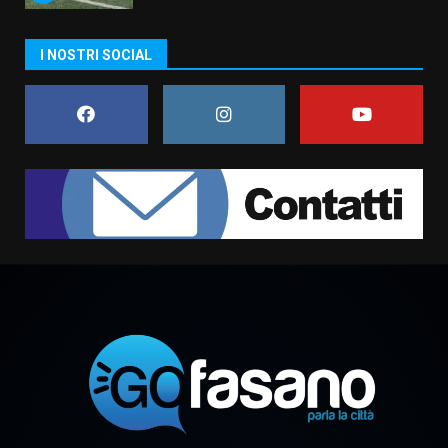
I NOSTRI SOCIAL
Fasanese ferito a colpi di arma
da fuoco
6 Agosto 2026 18:13
7
Serie D, l’Us Fasano non molla e
conferma di voler ricorrere per
ottenere l’iscrizione
8 Agosto 2026 19:55
1
La Banda Città di Fasano apre
ufficialmente la Festa di
Savelletri
8 Agosto 2026 11:00
2
Savelletri in festa, domani sera
grande spettacolo con Uccio De