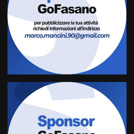
Savelletri in festa, domani sera
grande spettacolo con Uccio De
Santis
8 Agosto 2026 07:30
3
Politiche Giovanili e Mobilità
Sostenibile: premiati gli studenti
universitari del bando “La strada
giusta”
4
8 Agosto 2026 07:15
“I Contestatori: Musica di
Rivoluzione”: nuovo
appuntamento con “Fasano in
Banda”
5
7 Agosto 2026 06:05
US Fasano, Scianaro: “Profonda
amarezza per esclusione dal
campionato di calcio”