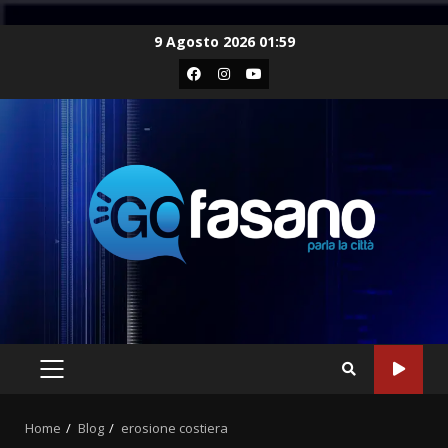
Skip
9 Agosto 2026 01:59
to
Facebook
Instagram
Youtube
content
PRIMARY
MENU
Home
Blog
erosione costiera