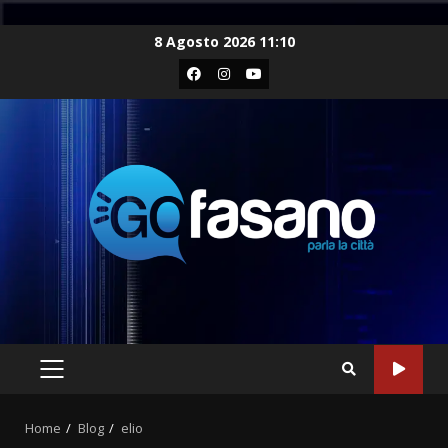
Skip
8 Agosto 2026 11:10
to
Facebook
Instagram
Youtube
content
PRIMARY
MENU
Home
Blog
elio