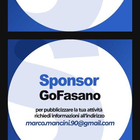
amarezza per esclusione dal
campionato di calcio”
7 Agosto 2026 06:00
4
Fasanese ferito a colpi di arma
da fuoco
6 Agosto 2026 18:13
5
Carta d’identità: continua il piano
di aperture straordinarie del
Comune di Fasano
6 Agosto 2026 14:16
6
Grazia Neglia, coordinatrice
cittadina di Fratelli d’Italia,
pronta a tornare in Consiglio
comunale
7
6 Agosto 2026 08:00