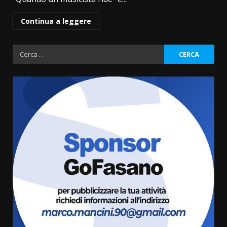
Continua a leggere
Ricerca
per:
“I Contestatori: Musica di
Rivoluzione”: nuovo
appuntamento con “Fasano in
Banda”
3
7 Agosto 2026 06:05
US Fasano, Scianaro: “Profonda