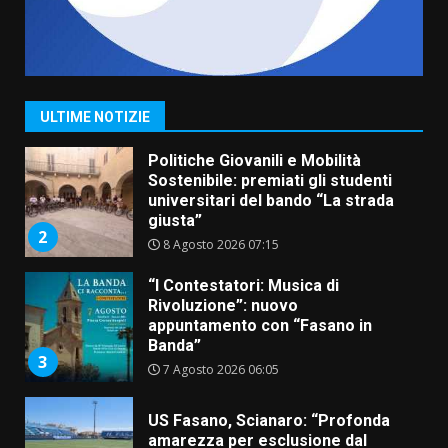
Savelletri in festa, domani sera
grande spettacolo con Uccio De
Santis
8 Agosto 2026 07:30
1
ULTIME NOTIZIE
Politiche Giovanili e Mobilità
Sostenibile: premiati gli studenti
universitari del bando “La strada
giusta”
2
8 Agosto 2026 07:15
“I Contestatori: Musica di
Rivoluzione”: nuovo
appuntamento con “Fasano in
Banda”
3
7 Agosto 2026 06:05
US Fasano, Scianaro: “Profonda
amarezza per esclusione dal