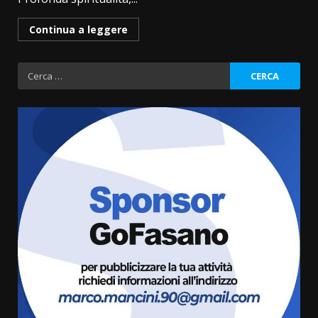
Continua a leggere
Ricerca
per:
Grande successo per la “Sagra
del Pesce Spada” a Savelletri
9 Agosto 2026 07:32
3
Serie D, l’Us Fasano non molla e