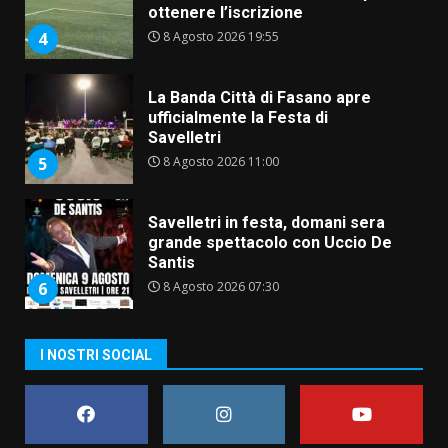
ottenere l’iscrizione
8 Agosto 2026 19:55
4
La Banda Città di Fasano apre
ufficialmente la Festa di
Savelletri
8 Agosto 2026 11:00
5
Savelletri in festa, domani sera
grande spettacolo con Uccio De
Santis
8 Agosto 2026 07:30
6
Politiche Giovanili e Mobilità
I NOSTRI SOCIAL
Sostenibile: premiati gli studenti
universitari del bando “La strada
giusta”
7
8 Agosto 2026 07:15