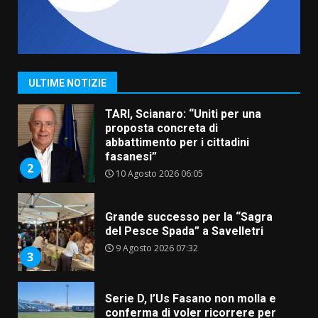
Savelletri in festa, pienone sul
porto per Uccio De Santis: la
voce di Antonella Losavio
incanta la piazza
1
ULTIME NOTIZIE
10 Agosto 2026 10:48
TARI, Scianaro: “Uniti per una
proposta concreta di
abbattimento per i cittadini
fasanesi”
2
10 Agosto 2026 06:05
Grande successo per la “Sagra
del Pesce Spada” a Savelletri
9 Agosto 2026 07:32
3
Serie D, l’Us Fasano non molla e
conferma di voler ricorrere per