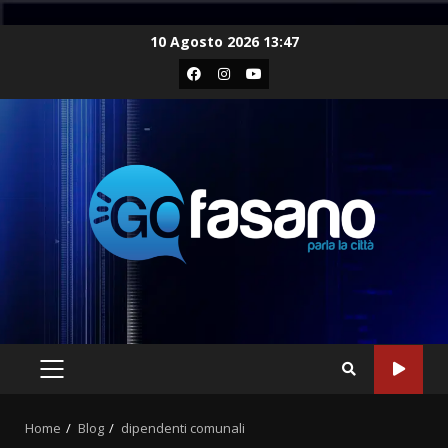
Skip
10 Agosto 2026 13:47
to
Facebook
Instagram
Youtube
content
PRIMARY
MENU
Home
Blog
dipendenti comunali