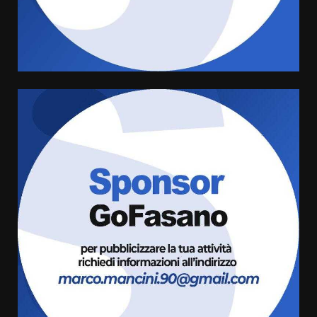
conferma di voler ricorrere per
ottenere l’iscrizione
8 Agosto 2026 19:55
4
La Banda Città di Fasano apre
ufficialmente la Festa di
Savelletri
8 Agosto 2026 11:00
5
Savelletri in festa, domani sera
grande spettacolo con Uccio De
Santis
8 Agosto 2026 07:30
6
Politiche Giovanili e Mobilità
Sostenibile: premiati gli studenti
universitari del bando “La strada
giusta”
7
8 Agosto 2026 07:15